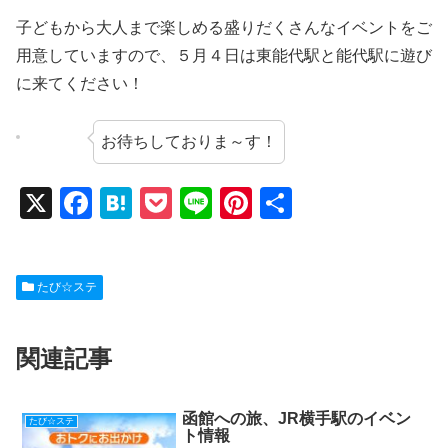
子どもから大人まで楽しめる盛りだくさんなイベントをご
用意していますので、５月４日は東能代駅と能代駅に遊び
に来てください！
お待ちしておりま～す！
X
F
H
P
Li
Pi
共
a
at
o
n
nt
有
c
e
ck
e
er
たび☆ステ
e
n
et
e
b
a
st
関連記事
o
o
k
函館への旅、JR横手駅のイベン
たび☆ステ
ト情報