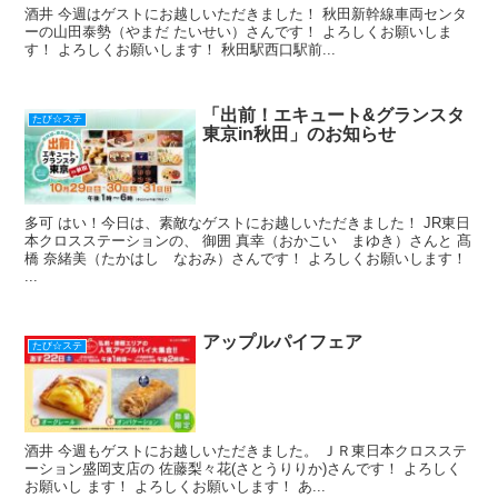
酒井 今週はゲストにお越しいただきました！ 秋田新幹線車両センタ
ーの山田泰勢（やまだ たいせい）さんです！ よろしくお願いしま
す！ よろしくお願いします！ 秋田駅西口駅前...
「出前！エキュート&グランスタ
たび☆ステ
東京in秋田」のお知らせ
多可 はい！今日は、素敵なゲストにお越しいただきました！ JR東日
本クロスステーションの、 御囲 真幸（おかこい まゆき）さんと 髙
橋 奈緒美（たかはし なおみ）さんです！ よろしくお願いします！
...
アップルパイフェア
たび☆ステ
酒井 今週もゲストにお越しいただきました。 ＪＲ東日本クロスステ
ーション盛岡支店の 佐藤梨々花(さとうりりか)さんです！ よろしく
お願いし ます！ よろしくお願いします！ あ...