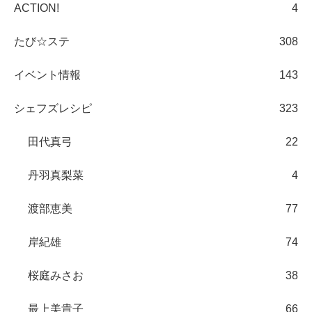
ACTION!
4
たび☆ステ
308
イベント情報
143
シェフズレシピ
323
田代真弓
22
丹羽真梨菜
4
渡部恵美
77
岸紀雄
74
桜庭みさお
38
最上美貴子
66