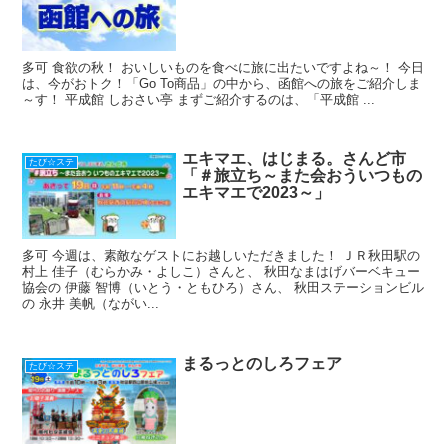
多可 食欲の秋！ おいしいものを食べに旅に出たいですよね～！ 今日
は、今がおトク！「Go To商品」の中から、函館への旅をご紹介しま
～す！ 平成館 しおさい亭 まずご紹介するのは、「平成館 ...
エキマエ、はじまる。さんど市
たび☆ステ
「＃旅立ち～また会おういつもの
エキマエで2023～」
多可 今週は、素敵なゲストにお越しいただきました！ ＪＲ秋田駅の
村上 佳子（むらかみ・よしこ）さんと、 秋田なまはげバーベキュー
協会の 伊藤 智博（いとう・ともひろ）さん、 秋田ステーションビル
の 永井 美帆（ながい...
まるっとのしろフェア
たび☆ステ