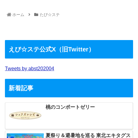
ホーム
たび☆ステ
えび☆ステ公式X（旧Twitter）
Tweets by abst202004
新着記事
桃のコンポートゼリー
夏祭り＆避暑地を巡る 東北エキタグス