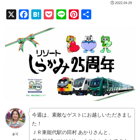
2022.04.29
X
F
H
P
Li
Pi
共
a
at
o
n
nt
有
c
e
ck
e
er
e
n
et
e
b
a
st
o
o
k
今週は、素敵なゲストにお越しいただきまし
た！
ＪＲ東能代駅の田村 あかりさんと、
多可