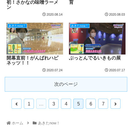
初！さかなの味噌ラーメ
育
ン
2020.08.14
2020.08.03
あきたnow！
あきたnow！
開幕直前！がんばれハピ
ぶっとんでるいきもの展
ネッツ！！
2020.07.24
2020.07.17
次のページ
1
…
3
4
5
6
7
ホーム
あきたnow！