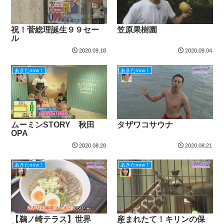
祝！菅総理誕生９９セー
笠原果樹園
ル
2020.09.18
2020.09.04
あきたnow！
あきたnow！
ムーミンSTORY 秋田
タザワコサウナ
OPA
2020.08.28
2020.08.21
あきたnow！
あきたnow！
【鵜ノ崎テラス】世界
産まれたて！キリンの保