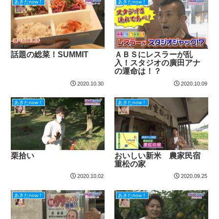
あきたnow！
あきたnow！
話題の総菜！SUMMIT
ＡＢＳにレスラーが乱
入！スタジオの廣田アナ
の運命は！？
2020.10.30
2020.10.09
あきたnow！
あきたnow！
栗拾い
おいしい新米 農家民宿
重松の家
2020.10.02
2020.09.25
あきたnow！
あきたnow！