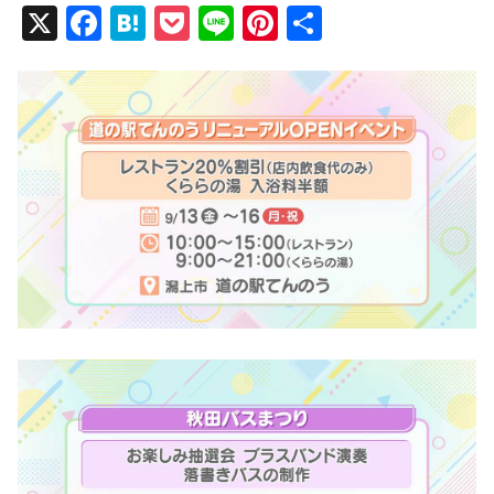
X
F
H
P
Li
Pi
共
a
at
o
n
nt
有
c
e
ck
e
er
e
n
et
e
b
a
st
o
o
k