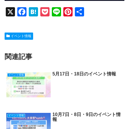
X
F
H
P
Li
Pi
共
a
at
o
n
nt
有
c
e
ck
e
er
イベント情報
e
n
et
e
b
a
st
関連記事
o
o
k
5月17日・18日のイベント情報
イベント情報
10月7日・8日・9日のイベント情
イベント情報
報