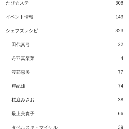
たび☆ステ
308
イベント情報
143
シェフズレシピ
323
田代真弓
22
丹羽真梨菜
4
渡部恵美
77
岸紀雄
74
桜庭みさお
38
最上美貴子
66
タベルスキ・マイケル
39