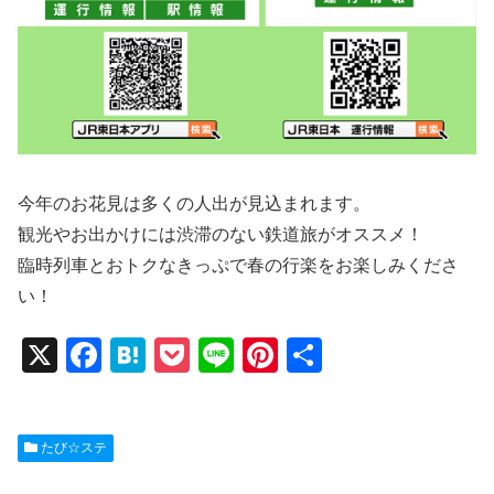
今年のお花見は多くの人出が見込まれます。
観光やお出かけには渋滞のない鉄道旅がオススメ！
臨時列車とおトクなきっぷで春の行楽をお楽しみくださ
い！
X
F
H
P
Li
Pi
共
a
at
o
n
nt
有
c
e
ck
e
er
たび☆ステ
e
n
et
e