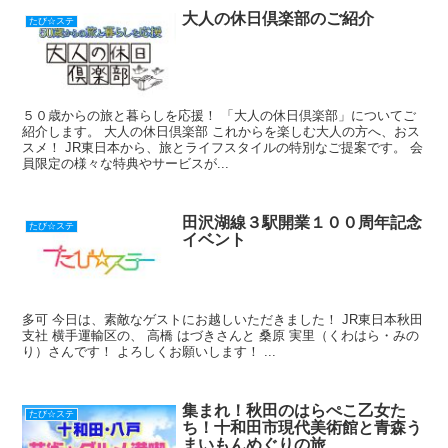
大人の休日倶楽部のご紹介
たび☆ステ
５０歳からの旅と暮らしを応援！ 「大人の休日倶楽部」についてご
紹介します。 大人の休日倶楽部 これからを楽しむ大人の方へ、おス
スメ！ JR東日本から、旅とライフスタイルの特別なご提案です。 会
員限定の様々な特典やサービスが...
田沢湖線３駅開業１００周年記念
たび☆ステ
イベント
多可 今日は、素敵なゲストにお越しいただきました！ JR東日本秋田
支社 横手運輸区の、 高橋 はづきさんと 桑原 実里（くわはら・みの
り）さんです！ よろしくお願いします！ ...
集まれ！秋田のはらぺこ乙女た
たび☆ステ
ち！十和田市現代美術館と青森う
まいもんめぐりの旅