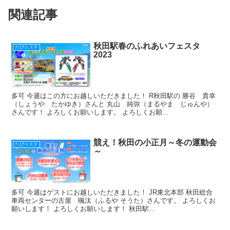
b
a
st
関連記事
o
o
k
秋田駅春のふれあいフェスタ
たび☆ステ
2023
多可 今週はこの方にお越しいただきました！ R秋田駅の 勝谷 貴幸
（しょうや たかゆき）さんと 丸山 純弥（まるやま じゅんや）
さんです！ よろしくお願いします。 よろしくお願...
競え！秋田の小正月～冬の運動会
たび☆ステ
～
多可 今週はゲストにお越しいただきました！ JR東北本部 秋田総合
車両センターの古屋 颯汰（ふるや そうた）さんです。 よろしくお
願いします！ よろしくお願いします！ 秋田駅...