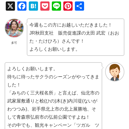
X
F
H
P
Li
Pi
共
a
at
o
n
nt
有
c
e
ck
e
er
今週もこの方にお越しいただきました！
e
n
et
e
JR秋田支社 販売促進課の太田 武宏（おお
b
a
st
た・たけひろ）さんです！
多可
よろしくお願いします。
o
o
k
よろしくお願いします。
待ちに待ったサクラのシーズンがやってきま
した！
「みちのく三大桜名所」と言えば、仙北市の
武家屋敷通りと桧(ひの)木(き)内川堤(ないが
わつつみ)、岩手県北上市の北上展勝地、そ
して青森県弘前市の弘前公園ですよね！
その中でも、観光キャンペーン「ツガル ツ