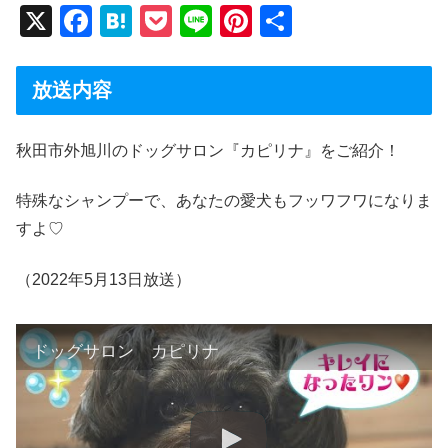
X
F
H
P
Li
Pi
共
a
at
o
n
nt
有
c
e
ck
e
er
放送内容
e
n
et
e
b
a
st
秋田市外旭川のドッグサロン『カピリナ』をご紹介！
o
特殊なシャンプーで、あなたの愛犬もフッワフワになりま
o
すよ♡
k
（2022年5月13日放送）
ドッグサロン カピリナ