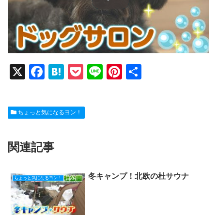
X
F
H
P
Li
Pi
共
a
at
o
n
nt
有
c
e
ck
e
er
ちょっと気になるヨン！
e
n
et
e
b
a
st
関連記事
o
o
k
冬キャンプ！北欧の杜サウナ
ちょっと気になるヨン！