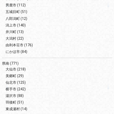
男鹿市
(112)
五城目町
(51)
八郎潟町
(12)
潟上市
(140)
井川町
(13)
大潟村
(22)
由利本荘市
(176)
にかほ市
(84)
県南
(771)
大仙市
(218)
美郷町
(29)
仙北市
(125)
横手市
(242)
湯沢市
(88)
羽後町
(51)
東成瀬村
(14)