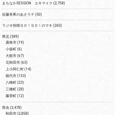
まちなかSESSION エキマイク
(2,758)
佐藤有希のあさラテ
(50)
ラジオ快晴ＧＯ！ＧＯ！のマキ
(260)
県北
(389)
鹿角市
(19)
小坂町
(6)
大館市
(67)
北秋田市
(63)
上小阿仁村
(14)
能代市
(153)
八峰町
(23)
三種町
(28)
藤里町
(12)
県央
(3,478)
秋田市
(2,858)