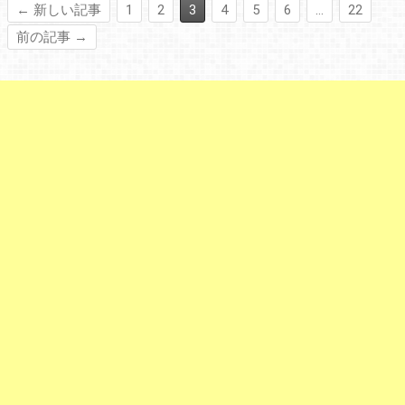
← 新しい記事
1
2
3
4
5
6
…
22
前の記事 →