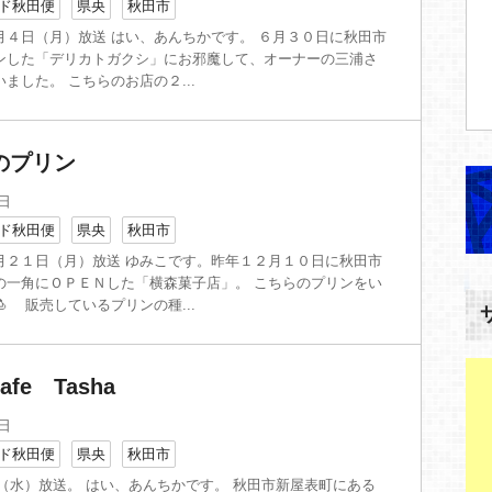
ド秋田便
県央
秋田市
月４日（月）放送 はい、あんちかです。 ６月３０日に秋田市
ンした「デリカトガクシ」にお邪魔して、オーナーの三浦さ
ました。 こちらのお店の２...
のプリン
2日
ド秋田便
県央
秋田市
月２１日（月）放送 ゆみこです。昨年１２月１０日に秋田市
の一角にＯＰＥＮした「横森菓子店」。 こちらのプリンをい
 販売しているプリンの種...
e Tasha
9日
ド秋田便
県央
秋田市
9日（水）放送。 はい、あんちかです。 秋田市新屋表町にある