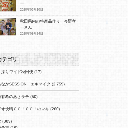
ー
2020年06月10日
秋田県内の特産品作り！今野孝
一さん
2020年09月24日
カテゴリ
さ採りワイド秋田便
(17)
なかSESSION エキマイク
(2,759)
藤有希のあさラテ
(50)
ジオ快晴ＧＯ！ＧＯ！のマキ
(260)
北
(389)
鹿角市
(19)