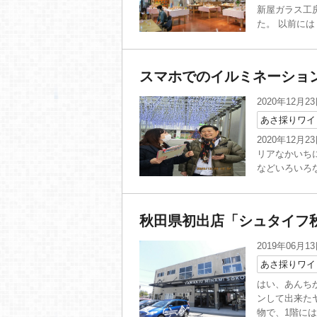
新屋ガラス工房
た。 以前には
スマホでのイルミネーショ
2020年12月2
あさ採りワイ
2020年12
リアなかいち
などいろいろな
秋田県初出店「シュタイフ
2019年06月1
あさ採りワイ
はい、あんち
ンして出来た
物で、1階には