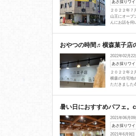
あさ採りワイ
２０２２年７
山王にオープ
んにお話を伺い
おやつの時間♬横森菓子店
2022年02月2
あさ採りワイ
２０２２年２
横森の住宅地
ただきました
暑い日におすすめパフェ。caf
2021年06月0
あさ採りワイ
2021年6月