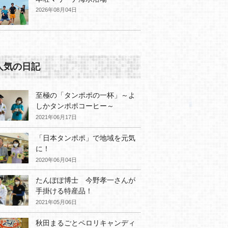
2026年08月04日
人気の日記
至極の「タンポポの一杯」～よ
しかタンポポコーヒー～
2021年06月17日
「日本タンポポ」で地域を元気
に！
2020年06月04日
たんぽぽ博士 今野孝一さんが
手掛ける特産品！
2021年05月06日
秋田まるごとペロリキャンディ