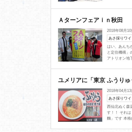
Ａターンフェアｉｎ秋田
2018年08月1
あさ採りワイ
はい、あんち
と定住機構」
アトリオン地下
ユメリアに「東京 ふうりゅ
2018年04月1
あさ採りワイ
西仙北ぬく森
す！！ それ
麵」です 本格