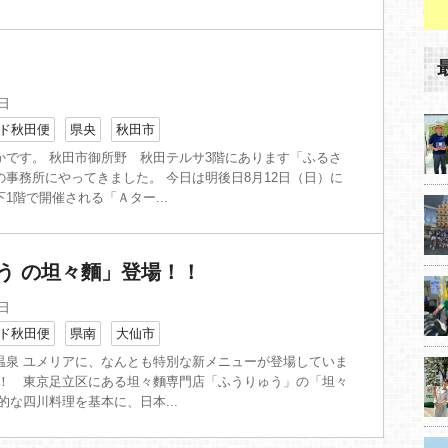
0日
ド秋田便
県央
秋田市
かです。 秋田市御所野 秋田テルサ3階にあります「ふるさ
の事務所にやってきました。 今日は明後日8月12日（日）に
1階で開催される「Ａター...
う の坦々麵」登場！！
3日
ド秋田便
県南
大仙市
温泉 ユメリアに、なんとも特別な新メニューが登場していま
は！ 東京足立区にある坦々麵専門店「ふうりゅう」の「坦々
的な四川料理を基本に、日本...