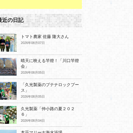
最近の日記
トマト農家 佐藤 隆大さん
2026年08月07日
晴天に映える竿燈！「川口竿燈
会」
2026年08月05日
「久光製薬のブテナロックブー
ス」
2026年08月05日
久光製薬「仲小路の夏２０２
６」
2026年08月04日
本荘マリーナ海水浴場