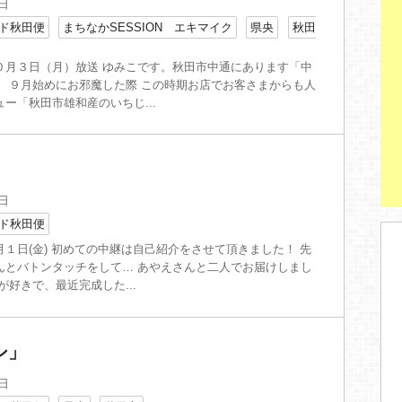
3日
ド秋田便
まちなかSESSION エキマイク
県央
秋田
０月３日（月）放送 ゆみこです。秋田市中通にあります「中
」 ９月始めにお邪魔した際 この時期お店でお客さまからも人
ー「秋田市雄和産のいちじ...
5日
ド秋田便
１日(金) 初めての中継は自己紹介をさせて頂きました！ 先
んとバトンタッチをして… あやえさんと二人でお届けしまし
が好きで、最近完成した...
シ」
4日