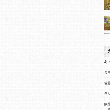
あ
まち
佐
ラ
県