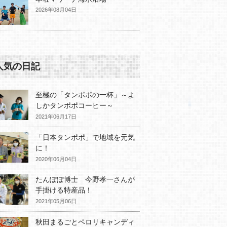
2026年08月04日
人気の日記
至極の「タンポポの一杯」～よ
しかタンポポコーヒー～
2021年06月17日
「日本タンポポ」で地域を元気
に！
2020年06月04日
たんぽぽ博士 今野孝一さんが
手掛ける特産品！
2021年05月06日
秋田まるごとペロリキャンディ