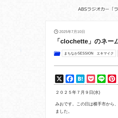
2025年7月10日
「clochette」のネ
まちなかSESSION エキマイク
X
F
H
P
Li
a
at
o
n
２０２５年７月９日(水)
c
e
ck
e
e
n
et
みおです。この日は横手市から
b
a
ました。