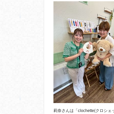
o
o
k
莉奈さんは「clochette(ク