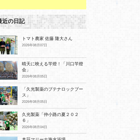
最近の日記
トマト農家 佐藤 隆大さん
2026年08月07日
晴天に映える竿燈！「川口竿燈
会」
2026年08月05日
「久光製薬のブテナロックブー
ス」
2026年08月05日
久光製薬「仲小路の夏２０２
６」
2026年08月04日
本荘マリーナ海水浴場