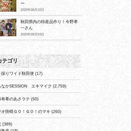
ー
2020年06月10日
秋田県内の特産品作り！今野孝
一さん
2020年09月24日
カテゴリ
さ採りワイド秋田便
(17)
なかSESSION エキマイク
(2,759)
藤有希のあさラテ
(50)
ジオ快晴ＧＯ！ＧＯ！のマキ
(260)
北
(389)
鹿角市
(19)