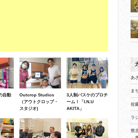
あ
まち
の自動
Outcrop Studios
3人制バスケのプロチ
（アウトクロップ・
ーム！「I.N.U
佐
スタジオ)
AKITA」
ラ
県