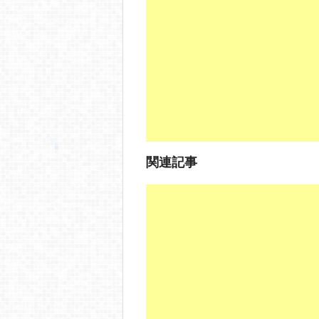
b
a
o
o
k
関連記事