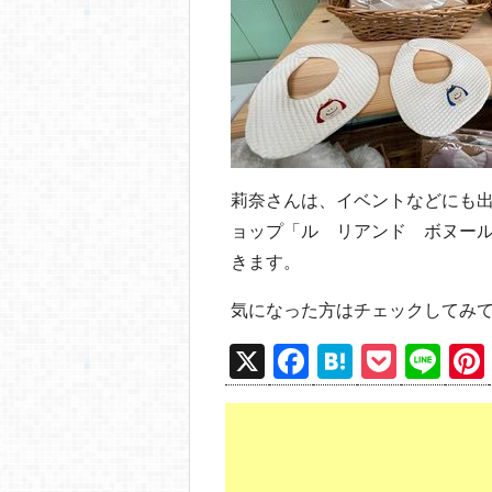
莉奈さんは、イベントなどにも
ョップ「ル リアンド ボヌー
きます。
気になった方はチェックしてみて
X
F
H
P
Li
a
at
o
n
c
e
ck
e
e
n
et