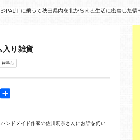
ーム入り雑貨
横手市
Pi
共
nt
有
er
e
、ハンドメイド作家の佐川莉奈さんにお話を伺い
st