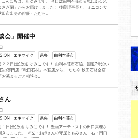
) こんにちは。あゆみです。 今日は由利本荘市岩城にある久
まさぎ園」からお届けしました！ 後藤理事長と、ミニコンサ
田市出身の俳優・たむら...
談会」開催中
2日
SION エキマイク
県央
由利本荘市
２２日(金)放送 ゆみこです！ 由利本荘市石脇、国道7号沿い
墓石の専門店『秋田石材』本荘店から、 ただ今 秋田石材全店
お墓まるごと相談会...
さん
1日
SION エキマイク
県央
由利本荘市
１日(金)放送 ゆみこです！ 壁画アーティストの田口真理さ
聞きしました。 ※左：お姉さんの守屋ともみさん 右：田口