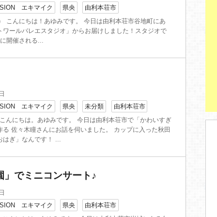
SION エキマイク
県央
由利本荘市
金) こんにちは！あゆみです。 今日は由利本荘市谷地町にあ
トワールバレエスタジオ」からお届けしました！スタジオで
に開催される...
9日
SION エキマイク
県央
未分類
由利本荘市
) こんにちは。あゆみです。 今日は由利本荘市で「かわいすぎ
作る 佐々木瞳さんにお話を伺いました。 カップに入った秋田
はぎ」なんです！ ...
園」でミニコンサート♪
6日
SION エキマイク
県央
由利本荘市