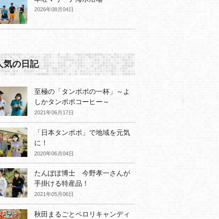
2026年08月04日
人気の日記
至極の「タンポポの一杯」～よ
しかタンポポコーヒー～
2021年06月17日
「日本タンポポ」で地域を元気
に！
2020年06月04日
たんぽぽ博士 今野孝一さんが
手掛ける特産品！
2021年05月06日
秋田まるごとペロリキャンディ