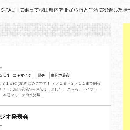
4日
SION エキマイク
県央
由利本荘市
３１日(金)放送 ゆみこです！ ７／１８～８／１１まで開設
マリーナ海水浴場からお伝えしました！ こちら、ライフセー
 本荘マリーナ海水浴場...
タジオ発表会
1日