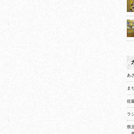
あ
まち
佐
ラ
県