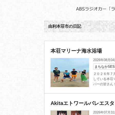
由利本荘市の日記
本荘マリーナ海水浴場
2026年08月0
まちなかSES
２０２６年７月
している本荘
バーの皆さん！
Akitaエトワールバレエス
2026年07月3