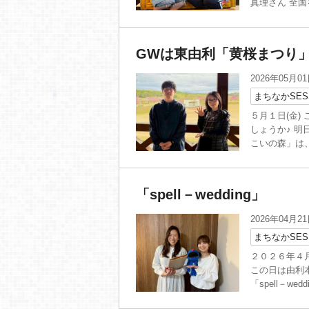
真理さん 全国
GWは東由利「黄桜まつり」
2026年05月0
まちなかSES
５月１日(金)
しょうか♪ 
こいの森」は、
「spell－wedding」
2026年04月2
まちなかSES
２０２６年４月
この日は由利
「spell－wed