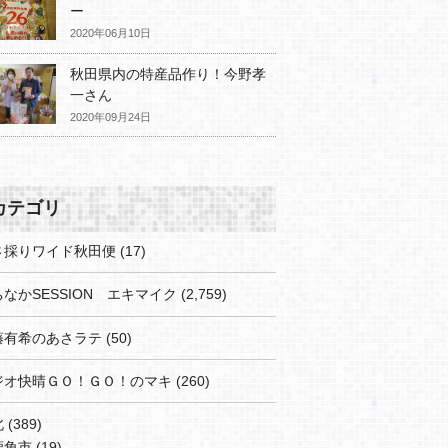
ー
2020年06月10日
秋田県内の特産品作り！今野孝
一さん
2020年09月24日
カテゴリ
さ採りワイド秋田便
(17)
なかSESSION エキマイク
(2,759)
藤有希のあさラテ
(50)
ジオ快晴ＧＯ！ＧＯ！のマキ
(260)
北
(389)
鹿角市
(19)