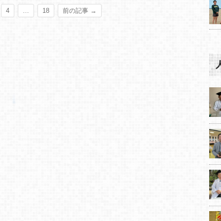
4
…
18
前の記事 →