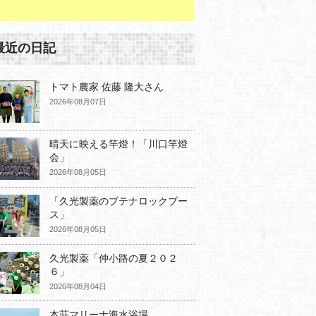
最近の日記
トマト農家 佐藤 隆大さん
2026年08月07日
晴天に映える竿燈！「川口竿燈
会」
2026年08月05日
「久光製薬のブテナロックブー
ス」
2026年08月05日
久光製薬「仲小路の夏２０２
６」
2026年08月04日
本荘マリーナ海水浴場