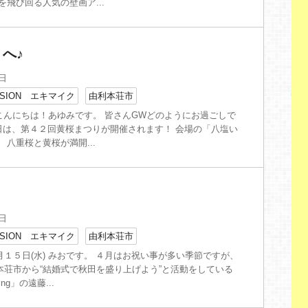
を飛び回る人気の壁画ア...
へ♪
1日
SION エキマイク
由利本荘市
 こんにちは！あゆみです。 皆さんGWどのようにお過ごしで
明日は、第４２回黄桜まつりが開催されます！ 会場の「八塩い
 八重桜と黄桜が満開...
1日
SION エキマイク
由利本荘市
１５日(水) みおです。 ４月はお祝い事が多い季節ですが、
本荘市から“結婚式で秋田を盛り上げよう”と活動をしている
ding」の遠藤...