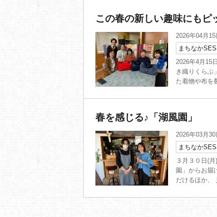
この春の新しい趣味にもピ
2026年04月1
まちなかSES
2026年4月
き織りくらぶ
た着物や布を裂
春を感じる♪「湖風園」
2026年03月3
まちなかSES
３月３０日(月
園」からお届
だけるほか、 