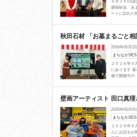
６月２６日(金
盛福祉会「あ
ートに訪れた秋
秋田石材 「お墓まるごと相
2026年05月2
まちなかSES
２０２６年５月
にあります 
舗で開催中の「
壁画アーティスト 田口真理
2026年05月0
まちなかSES
２０２６年５月
んにお話をお