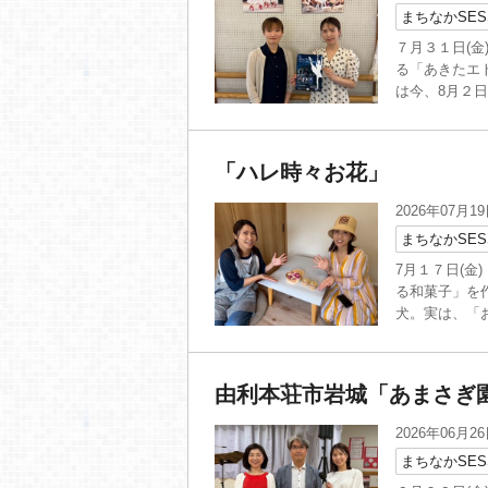
まちなかSES
７月３１日(
る「あきたエ
は今、8月２日
「ハレ時々お花」
2026年07月1
まちなかSES
7月１７日(金
る和菓子」を
犬。実は、「お
由利本荘市岩城「あまさぎ
2026年06月2
まちなかSES