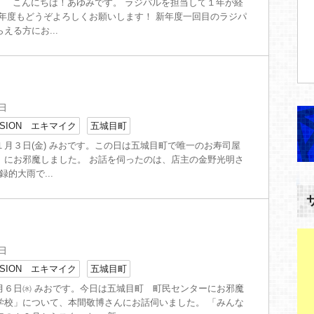
） こんにちは！あゆみです。 ラジパルを担当して１年が経
今年度もどうぞよろしくお願いします！ 新年度一回目のラジパ
える方にお...
5日
SION エキマイク
五城目町
１月３日(金) みおです。この日は五城目町で唯一のお寿司屋
」にお邪魔しました。 お話を伺ったのは、店主の金野光明さ
録的大雨で...
6日
SION エキマイク
五城目町
月６日㈬ みおです。今日は五城目町 町民センターにお邪魔
学校」について、本間敬博さんにお話伺いました。 「みんな