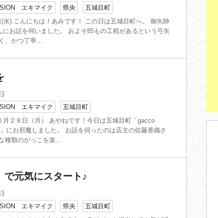
SION エキマイク
県央
五城目町
14日(水) こんにちは！あみです！ この日は五城目町へ。 御矢師
んにお話を伺いました。 およそ85もの工程があるという弓矢
く、かつ丁寧...
を
8日
SION エキマイク
五城目町
月２８日（月） あやねです！今日は五城目町「gacco
処、道」にお邪魔しました。 お話を伺ったのは店主の佐藤香織さ
な種類のがっこを楽...
」で元気にスタート♪
3日
SION エキマイク
県央
五城目町