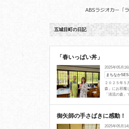
五城目町の日記
「春いっぱい丼」
2025年05月1
まちなかSES
２０２５年５
森」にお邪魔
「清流の森」で
御矢師の手さばきに感動！
2025年05月1