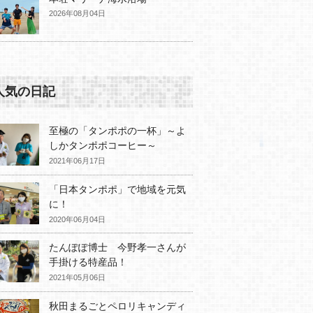
2026年08月04日
人気の日記
至極の「タンポポの一杯」～よ
しかタンポポコーヒー～
2021年06月17日
「日本タンポポ」で地域を元気
に！
2020年06月04日
たんぽぽ博士 今野孝一さんが
手掛ける特産品！
2021年05月06日
秋田まるごとペロリキャンディ