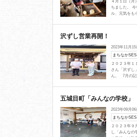
４月１日（月
ちました。 
ル、元気をもら
沢ずし営業再開！
2023年11月1
まちなかSES
２０２３年１
さん「沢ずし
ん。 7月の記
五城目町「みんなの学校」
2023年09月0
まちなかSES
２０２３年９
し「みんなの