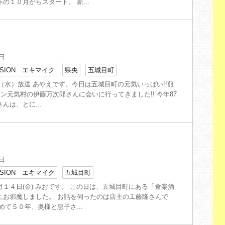
の１０月からスタート。 新...
6日
SION エキマイク
県央
五城目町
6日（水）放送 あやえです。今日は五城目町の元気いっぱい!!煎
マン元気村の伊藤万次郎さんに会いに行ってきました!! 今年87
んは、とに...
9日
SION エキマイク
五城目町
１４日(金) みおです。 この日は、五城目町にある「食楽酒
にお邪魔しました。 お話を伺ったのは店主の工藤隆さんで
めて５０年、奥様と息子さ...