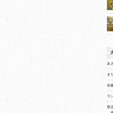
あ
まち
佐
ラ
県