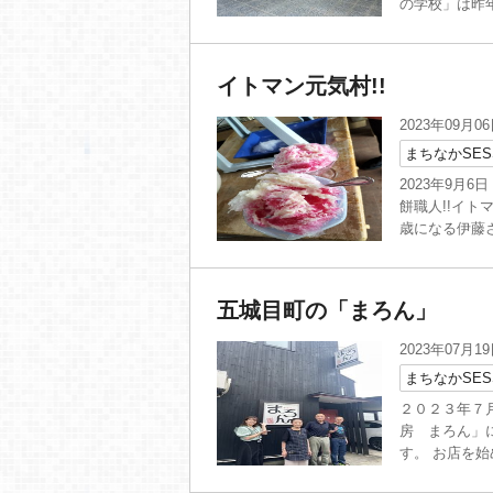
の学校」は昨年
イトマン元気村!!
2023年09月0
まちなかSES
2023年9月
餅職人!!イト
歳になる伊藤さ
五城目町の「まろん」
2023年07月1
まちなかSES
２０２３年７月
房 まろん」
す。 お店を始