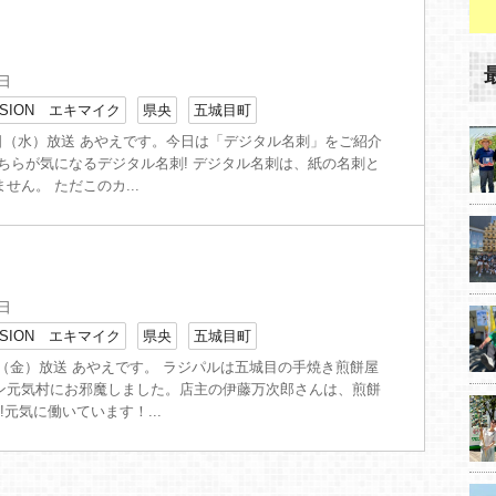
6日
SION エキマイク
県央
五城目町
10日（水）放送 あやえです。今日は「デジタル名刺」をご紹介
こちらが気になるデジタル名刺! デジタル名刺は、紙の名刺と
せん。 ただこのカ...
2日
SION エキマイク
県央
五城目町
2日（金）放送 あやえです。 ラジパルは五城目の手焼き煎餅屋
ン元気村にお邪魔しました。店主の伊藤万次郎さんは、煎餅
!元気に働いています！...