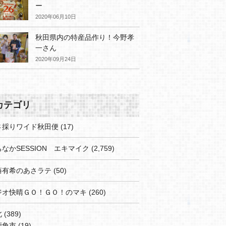
ー
2020年06月10日
秋田県内の特産品作り！今野孝
一さん
2020年09月24日
カテゴリ
さ採りワイド秋田便
(17)
なかSESSION エキマイク
(2,759)
藤有希のあさラテ
(50)
ジオ快晴ＧＯ！ＧＯ！のマキ
(260)
北
(389)
鹿角市
(19)