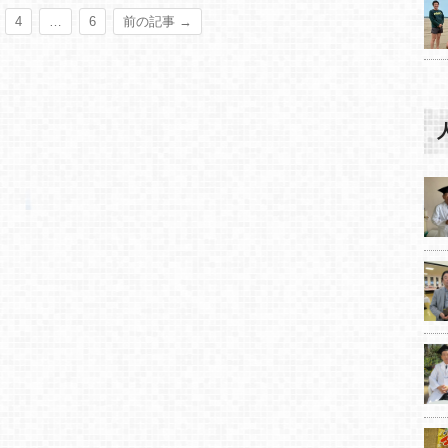
4
…
6
前の記事 →