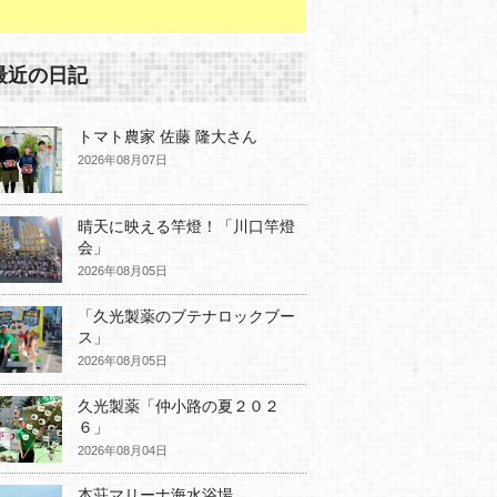
最近の日記
トマト農家 佐藤 隆大さん
2026年08月07日
晴天に映える竿燈！「川口竿燈
会」
2026年08月05日
「久光製薬のブテナロックブー
ス」
2026年08月05日
久光製薬「仲小路の夏２０２
６」
2026年08月04日
本荘マリーナ海水浴場