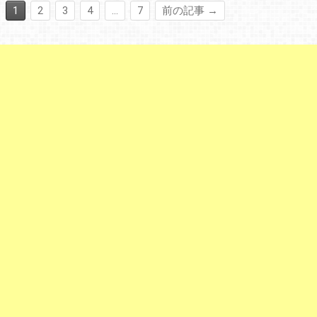
1
2
3
4
…
7
前の記事 →