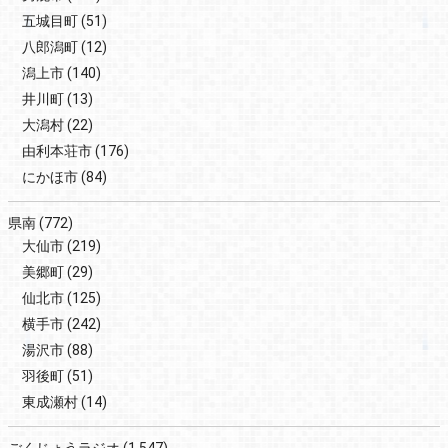
五城目町
(51)
八郎潟町
(12)
潟上市
(140)
井川町
(13)
大潟村
(22)
由利本荘市
(176)
にかほ市
(84)
県南
(772)
大仙市
(219)
美郷町
(29)
仙北市
(125)
横手市
(242)
湯沢市
(88)
羽後町
(51)
東成瀬村
(14)