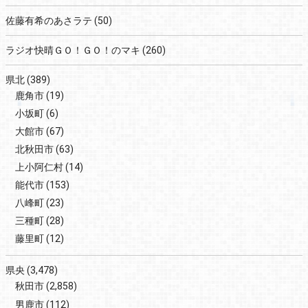
佐藤有希のあさラテ
(50)
ラジオ快晴ＧＯ！ＧＯ！のマキ
(260)
県北
(389)
鹿角市
(19)
小坂町
(6)
大館市
(67)
北秋田市
(63)
上小阿仁村
(14)
能代市
(153)
八峰町
(23)
三種町
(28)
藤里町
(12)
県央
(3,478)
秋田市
(2,858)
男鹿市
(112)