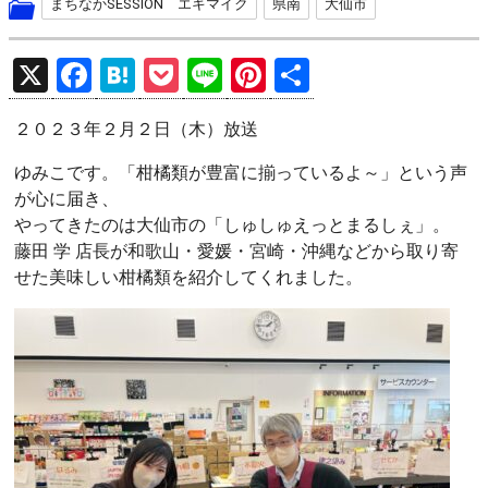
まちなかSESSION エキマイク
県南
大仙市
X
F
H
P
Li
Pi
共
a
at
o
n
nt
有
２０２３年２月２日（木）放送
ce
e
ck
e
er
b
n
et
es
ゆみこです。「柑橘類が豊富に揃っているよ～」という声
が心に届き、
o
a
t
やってきたのは大仙市の「しゅしゅえっとまるしぇ」。
o
藤田 学 店長が和歌山・愛媛・宮崎・沖縄などから取り寄
k
せた美味しい柑橘類を紹介してくれました。