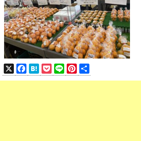
X
F
H
P
Li
Pi
共
a
at
o
n
nt
有
ce
e
ck
e
er
b
n
et
es
o
a
t
o
k