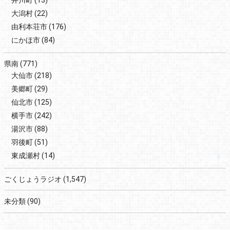
大潟村
(22)
由利本荘市
(176)
にかほ市
(84)
県南
(771)
大仙市
(218)
美郷町
(29)
仙北市
(125)
横手市
(242)
湯沢市
(88)
羽後町
(51)
東成瀬村
(14)
ごくじょうラジオ
(1,547)
未分類
(90)