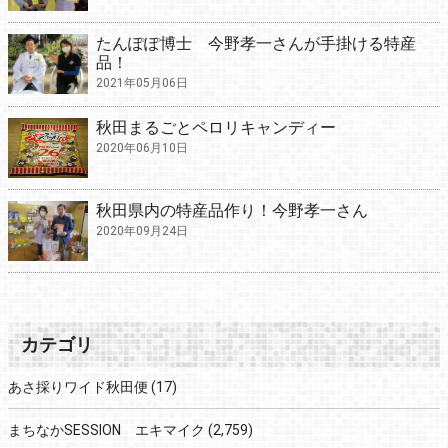
たんぽぽ博士 今野孝一さんが手掛ける特産
品！
2021年05月06日
秋田まるごとペロリキャンディー
2020年06月10日
秋田県内の特産品作り！今野孝一さん
2020年09月24日
カテゴリ
あさ採りワイド秋田便
(17)
まちなかSESSION エキマイク
(2,759)