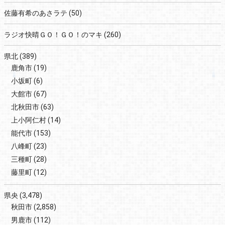
佐藤有希のあさラテ
(50)
ラジオ快晴ＧＯ！ＧＯ！のマキ
(260)
県北
(389)
鹿角市
(19)
小坂町
(6)
大館市
(67)
北秋田市
(63)
上小阿仁村
(14)
能代市
(153)
八峰町
(23)
三種町
(28)
藤里町
(12)
県央
(3,478)
秋田市
(2,858)
男鹿市
(112)