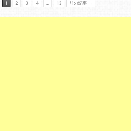
1
2
3
4
…
13
前の記事 →