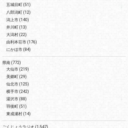
五城目町
(51)
八郎潟町
(12)
潟上市
(140)
井川町
(13)
大潟村
(22)
由利本荘市
(176)
にかほ市
(84)
県南
(772)
大仙市
(219)
美郷町
(29)
仙北市
(125)
横手市
(242)
湯沢市
(88)
羽後町
(51)
東成瀬村
(14)
ごくじょうラジオ
(1,547)