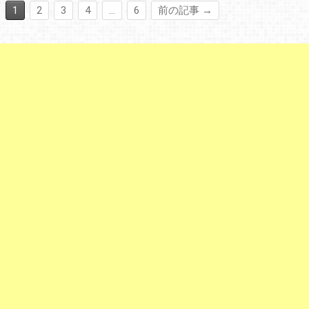
1
2
3
4
…
6
前の記事 →