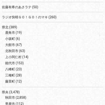
佐藤有希のあさラテ
(50)
ラジオ快晴ＧＯ！ＧＯ！のマキ
(260)
県北
(389)
鹿角市
(19)
小坂町
(6)
大館市
(67)
北秋田市
(63)
上小阿仁村
(14)
能代市
(153)
八峰町
(23)
三種町
(28)
藤里町
(12)
県央
(3,478)
秋田市
(2,858)
男鹿市
(112)