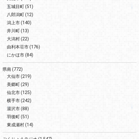
五城目町
(51)
八郎潟町
(12)
潟上市
(140)
井川町
(13)
大潟村
(22)
由利本荘市
(176)
にかほ市
(84)
県南
(772)
大仙市
(219)
美郷町
(29)
仙北市
(125)
横手市
(242)
湯沢市
(88)
羽後町
(51)
東成瀬村
(14)