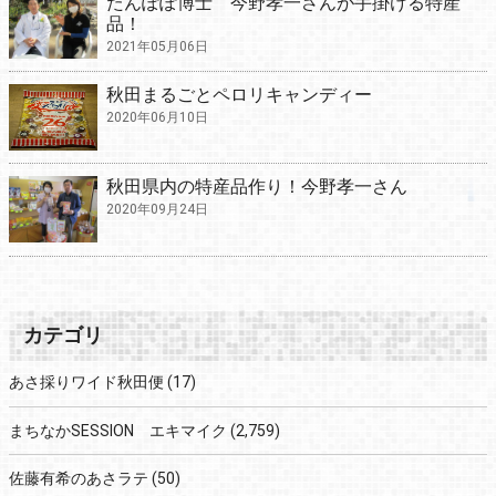
たんぽぽ博士 今野孝一さんが手掛ける特産
品！
2021年05月06日
秋田まるごとペロリキャンディー
2020年06月10日
秋田県内の特産品作り！今野孝一さん
2020年09月24日
カテゴリ
あさ採りワイド秋田便
(17)
まちなかSESSION エキマイク
(2,759)
佐藤有希のあさラテ
(50)