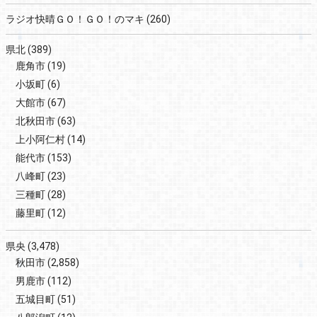
ラジオ快晴ＧＯ！ＧＯ！のマキ
(260)
県北
(389)
鹿角市
(19)
小坂町
(6)
大館市
(67)
北秋田市
(63)
上小阿仁村
(14)
能代市
(153)
八峰町
(23)
三種町
(28)
藤里町
(12)
県央
(3,478)
秋田市
(2,858)
男鹿市
(112)
五城目町
(51)