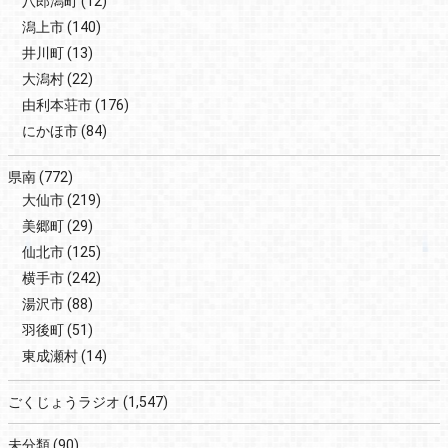
八郎潟町
(12)
潟上市
(140)
井川町
(13)
大潟村
(22)
由利本荘市
(176)
にかほ市
(84)
県南
(772)
大仙市
(219)
美郷町
(29)
仙北市
(125)
横手市
(242)
湯沢市
(88)
羽後町
(51)
東成瀬村
(14)
ごくじょうラジオ
(1,547)
未分類
(90)