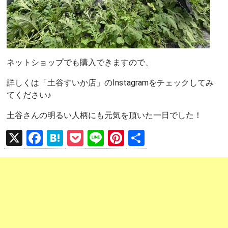
ネットショップでも購入できますので、
詳しくは「土谷すいか店」のInstagramをチェックしてみ
てください♪
土谷さんの明るい人柄にも元気を頂いた一日でした！
X
F
H
P
Li
Pi
共
a
at
o
n
nt
有
ce
e
ck
e
er
b
n
et
es
o
a
t
o