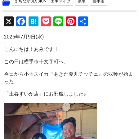
まちなかSESSION エキマイク
県南
横手市
X
F
H
P
Li
Pi
共
a
at
o
n
nt
有
2025年7月9日(水)
ce
e
ck
e
er
b
n
et
es
こんにちは！あみです！
o
a
t
この日は横手市十文字町へ。
o
今日から小玉スイカ『あきた夏丸チッチェ』の収穫が始ま
k
った
「土谷すいか店」にお邪魔しました♪