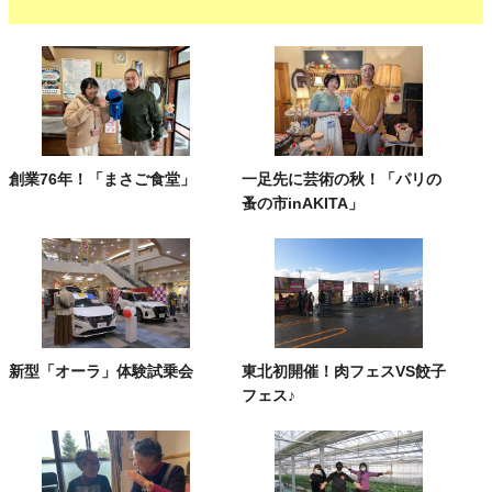
創業76年！「まさご食堂」
一足先に芸術の秋！「パリの
蚤の市inAKITA」
新型「オーラ」体験試乗会
東北初開催！肉フェスVS餃子
フェス♪