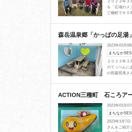
２０２３年３
を「広域のメ
三種町で６０年
森岳温泉郷「かっぱの足湯
2023年03月0
まちなかSES
２０２３年３
のてっぺんに
の田森照美さん
ACTION三種町 石ころア
2023年03月0
まちなかSES
2023年3月
さんをご紹介