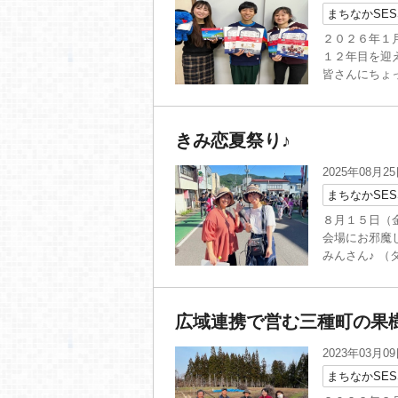
まちなかSES
２０２６年１月
１２年目を迎
皆さんにちょっ
きみ恋夏祭り♪
2025年08月2
まちなかSES
８月１５日（
会場にお邪魔
みんさん♪ （
広域連携で営む三種町の果樹
2023年03月0
まちなかSES