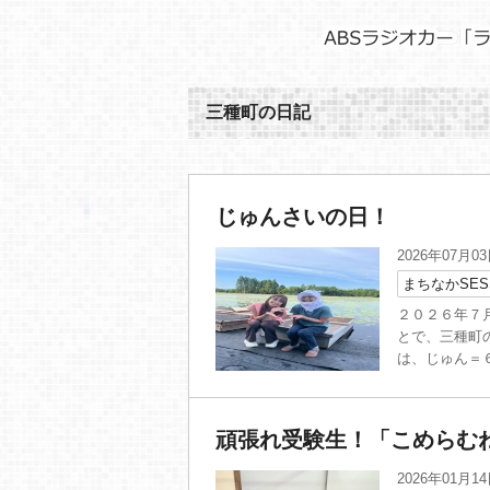
三種町の日記
じゅんさいの日！
2026年07月0
まちなかSES
２０２６年７
とで、三種町
は、じゅん＝６
頑張れ受験生！「こめらむ
2026年01月1