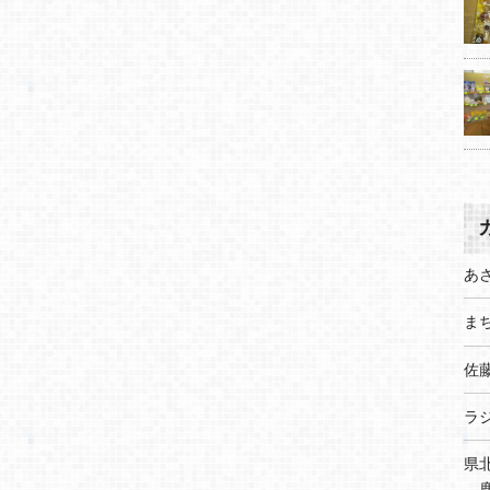
あ
まち
佐
ラ
県