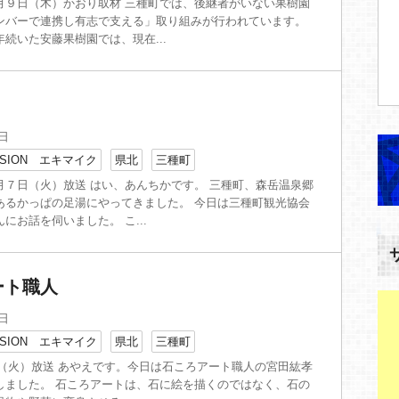
月９日（木）かおり取材 三種町では、後継者がいない果樹園
ンバーで連携し有志で支える」取り組みが行われています。
続いた安藤果樹園では、現在...
」
8日
SION エキマイク
県北
三種町
月７日（火）放送 はい、あんちかです。 三種町、森岳温泉郷
あるかっぱの足湯にやってきました。 今日は三種町観光協会
にお話を伺いました。 こ...
ート職人
7日
SION エキマイク
県北
三種町
7日（火）放送 あやえです。今日は石ころアート職人の宮田紘孝
しました。 石ころアートは、石に絵を描くのではなく、石の