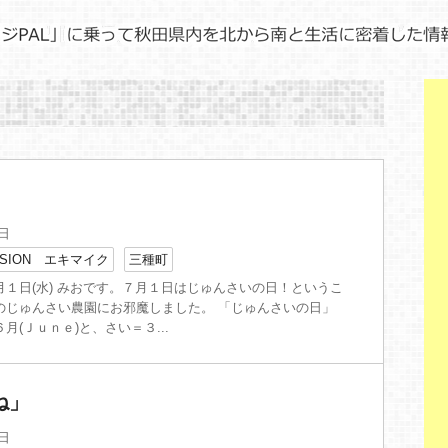
3日
SION エキマイク
三種町
月１日(水) みおです。７月１日はじゅんさいの日！というこ
のじゅんさい農園にお邪魔しました。 「じゅんさいの日」
月(Ｊｕｎｅ)と、さい＝３...
ね」
4日