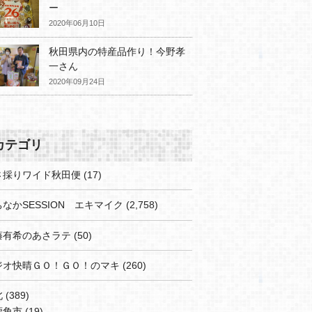
ー
2020年06月10日
秋田県内の特産品作り！今野孝
一さん
2020年09月24日
カテゴリ
さ採りワイド秋田便
(17)
なかSESSION エキマイク
(2,758)
藤有希のあさラテ
(50)
ジオ快晴ＧＯ！ＧＯ！のマキ
(260)
北
(389)
鹿角市
(19)