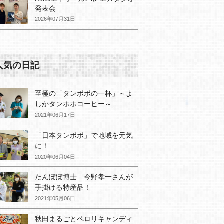
発表会
2026年07月31日
人気の日記
至極の「タンポポの一杯」～よ
しかタンポポコーヒー～
2021年06月17日
「日本タンポポ」で地域を元気
に！
2020年06月04日
たんぽぽ博士 今野孝一さんが
手掛ける特産品！
2021年05月06日
秋田まるごとペロリキャンディ