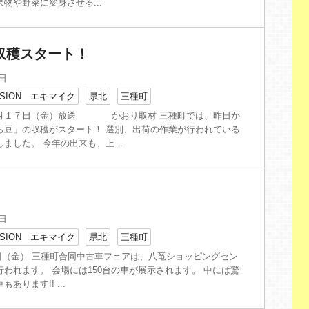
物や野菜に変身させる...
収穫スタート！
0日
SION エキマイク
県北
三種町
月１７日（金）放送 かおり取材 三種町では、昨日か
ら豆」の収穫がスタート！ 選別、出荷の作業が行われている
ました。 今年の出来も、上...
7日
SION エキマイク
県北
三種町
17日（金） 三種町合同中古車フェアは、八竜ショッピングセン
われます。 会場には150台の車が展示されます。 中には驚
あります!! ...