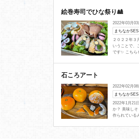
絵巻寿司でひな祭り🎎
2022年03月0
まちなかSES
２０２２年３月
いうことで、
です✨ こちら
石ころアート
2022年02月0
まちなかSES
2022年1月
か？ 美味し
作られているん