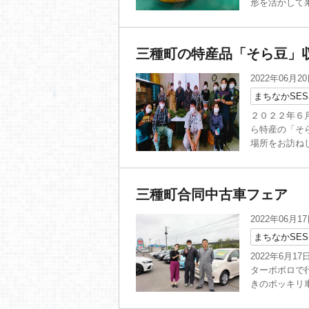
形を活かして果
三種町の特産品「そら豆」
2022年06月2
まちなかSES
２０２２年６
ら特産の「そ
場所をお訪ねし
三種町合同中古車フェア
2022年06月1
まちなかSES
2022年6月
ターポポロで行
きのポッキリ車も