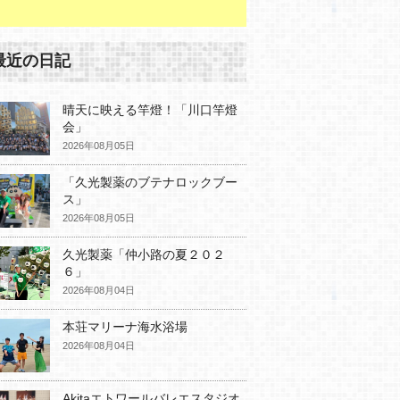
最近の日記
晴天に映える竿燈！「川口竿燈
会」
2026年08月05日
「久光製薬のブテナロックブー
ス」
2026年08月05日
久光製薬「仲小路の夏２０２
６」
2026年08月04日
本荘マリーナ海水浴場
2026年08月04日
Akitaエトワールバレエスタジオ