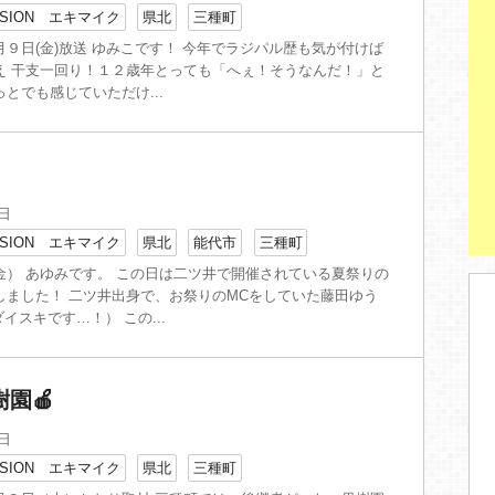
SION エキマイク
県北
三種町
９日(金)放送 ゆみこです！ 今年でラジパル歴も気が付けば
え 干支一回り！１２歳年とっても「へぇ！そうなんだ！」と
とでも感じていただけ...
5日
SION エキマイク
県北
能代市
三種町
金） あゆみです。 この日は二ツ井で開催されている夏祭りの
しました！ 二ツ井出身で、お祭りのMCをしていた藤田ゆう
ダイスキです…！） この...
園🍎
9日
SION エキマイク
県北
三種町