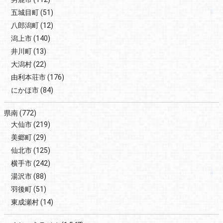
五城目町
(51)
八郎潟町
(12)
潟上市
(140)
井川町
(13)
大潟村
(22)
由利本荘市
(176)
にかほ市
(84)
県南
(772)
大仙市
(219)
美郷町
(29)
仙北市
(125)
横手市
(242)
湯沢市
(88)
羽後町
(51)
東成瀬村
(14)