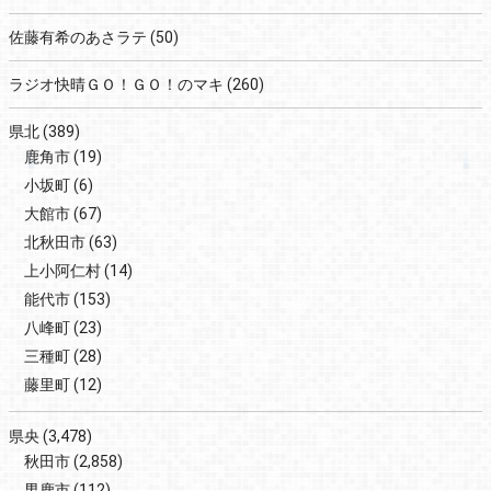
佐藤有希のあさラテ
(50)
ラジオ快晴ＧＯ！ＧＯ！のマキ
(260)
県北
(389)
鹿角市
(19)
小坂町
(6)
大館市
(67)
北秋田市
(63)
上小阿仁村
(14)
能代市
(153)
八峰町
(23)
三種町
(28)
藤里町
(12)
県央
(3,478)
秋田市
(2,858)
男鹿市
(112)