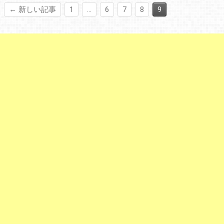
← 新しい記事
1
…
6
7
8
9