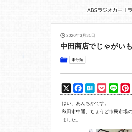
2020年3月31日
中田商店でじゃがい
未分類
X
F
H
P
Li
a
at
o
n
はい、あんちかです。
c
e
ck
e
秋田市中通、ちょうど市民市場
e
n
et
ました。
b
a