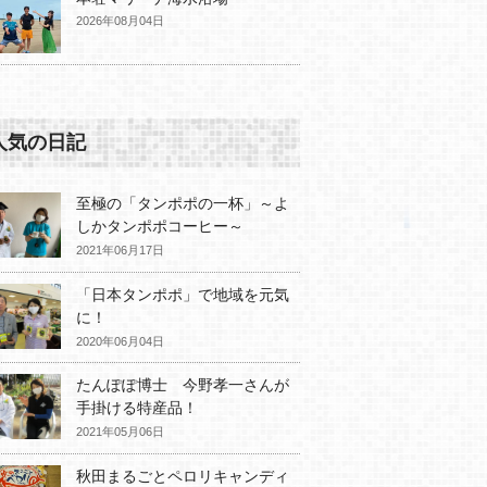
2026年08月04日
人気の日記
至極の「タンポポの一杯」～よ
しかタンポポコーヒー～
2021年06月17日
「日本タンポポ」で地域を元気
に！
2020年06月04日
たんぽぽ博士 今野孝一さんが
手掛ける特産品！
2021年05月06日
秋田まるごとペロリキャンディ