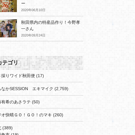
ー
2020年06月10日
秋田県内の特産品作り！今野孝
一さん
2020年09月24日
カテゴリ
さ採りワイド秋田便
(17)
なかSESSION エキマイク
(2,759)
藤有希のあさラテ
(50)
ジオ快晴ＧＯ！ＧＯ！のマキ
(260)
北
(389)
鹿角市
(19)