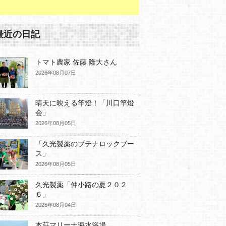
最近の日記
トマト農家 佐藤 隆大さん
2026年08月07日
晴天に映える竿燈！「川口竿燈
会」
2026年08月05日
「久光製薬のブテナロックブー
ス」
2026年08月05日
久光製薬「仲小路の夏２０２
６」
2026年08月04日
本荘マリーナ海水浴場