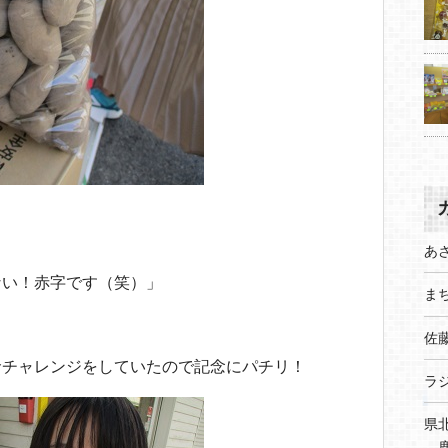
あ
ない！赤字です（笑）」
まち
佐
命チャレンジをしていたので記念にパチリ！
ラ
県