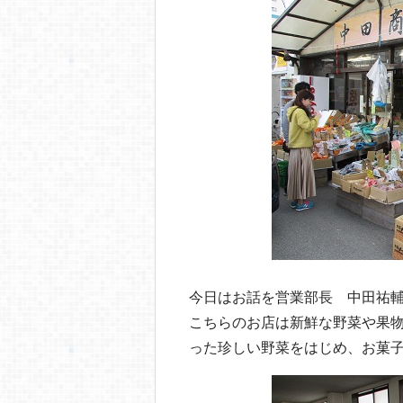
o
o
k
今日はお話を営業部長 中田祐
こちらのお店は新鮮な野菜や果
った珍しい野菜をはじめ、お菓