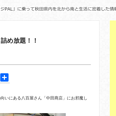
も詰め放題！！
Pi
共
nt
有
er
の向いにある八百屋さん「中田商店」にお邪魔し
e
st