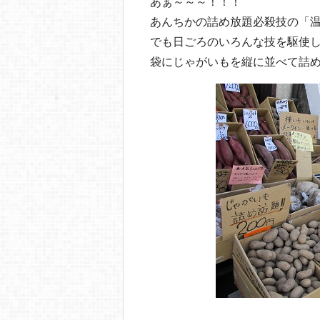
あぁ～～～！！！
あんちかの詰め放題必殺技の「
でも日ごろのいろんな技を駆使
袋にじゃがいもを縦に並べて詰