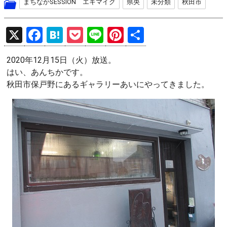
まちなかSESSION エキマイク
県央
未分類
秋田市
X
F
H
P
Li
Pi
共
a
at
o
n
nt
有
2020年12月15日（火）放送。
ce
e
ck
e
er
はい、あんちかです。
b
n
et
es
秋田市保戸野にあるギャラリーあいにやってきました。
o
a
t
o
k