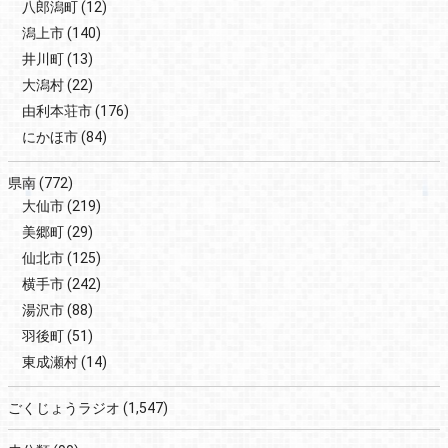
八郎潟町
(12)
潟上市
(140)
井川町
(13)
大潟村
(22)
由利本荘市
(176)
にかほ市
(84)
県南
(772)
大仙市
(219)
美郷町
(29)
仙北市
(125)
横手市
(242)
湯沢市
(88)
羽後町
(51)
東成瀬村
(14)
ごくじょうラジオ
(1,547)