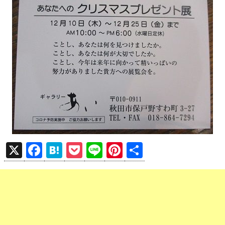
X
F
H
P
Li
Pi
共
a
at
o
n
nt
有
ce
e
ck
e
er
b
n
et
es
o
a
t