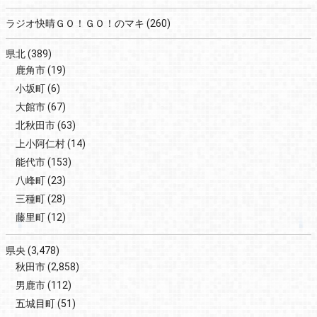
ラジオ快晴ＧＯ！ＧＯ！のマキ
(260)
県北
(389)
鹿角市
(19)
小坂町
(6)
大館市
(67)
北秋田市
(63)
上小阿仁村
(14)
能代市
(153)
八峰町
(23)
三種町
(28)
藤里町
(12)
県央
(3,478)
秋田市
(2,858)
男鹿市
(112)
五城目町
(51)