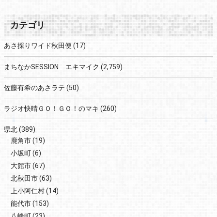
カテゴリ
あさ採りワイド秋田便
(17)
まちなかSESSION エキマイク
(2,759)
佐藤有希のあさラテ
(50)
ラジオ快晴ＧＯ！ＧＯ！のマキ
(260)
県北
(389)
鹿角市
(19)
小坂町
(6)
大館市
(67)
北秋田市
(63)
上小阿仁村
(14)
能代市
(153)
八峰町
(23)