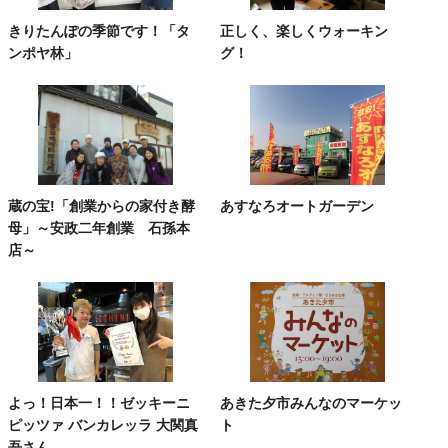
きりたんぽの季節です！「タ
正しく、楽しくウォーキン
ンポヤ林」
グ！
蔵の宝!「創業からの家付き酵
あすなろオートガーデン
母」～安政二年創業 石孫本
店～
よっ！日本一！！ゼッキーニ
あきた夕市みんなのマーケッ
ピッツァ バンカレッラ 大関真
ト
吾さん