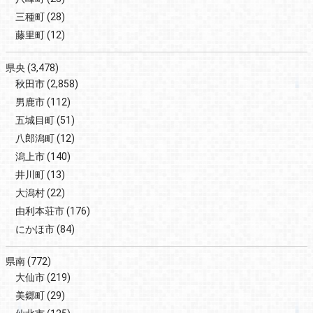
三種町
(28)
藤里町
(12)
県央
(3,478)
秋田市
(2,858)
男鹿市
(112)
五城目町
(51)
八郎潟町
(12)
潟上市
(140)
井川町
(13)
大潟村
(22)
由利本荘市
(176)
にかほ市
(84)
県南
(772)
大仙市
(219)
美郷町
(29)