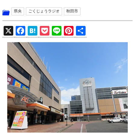
県央
ごくじょうラジオ
秋田市
X
F
H
P
Li
Pi
共
a
at
o
n
nt
有
ce
e
ck
e
er
b
n
et
es
o
a
t
o
k