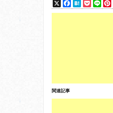
X
F
H
P
Li
a
at
o
n
c
e
ck
e
e
n
et
b
a
o
o
k
関連記事