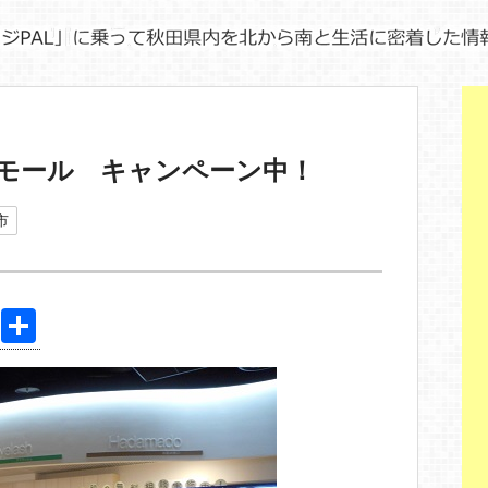
モール キャンペーン中！
市
Pi
共
nt
有
er
e
st