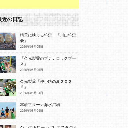
最近の日記
晴天に映える竿燈！「川口竿燈
会」
2026年08月05日
「久光製薬のブテナロックブー
ス」
2026年08月05日
久光製薬「仲小路の夏２０２
６」
2026年08月04日
本荘マリーナ海水浴場
2026年08月04日
Akitaエトワールバレエスタジオ