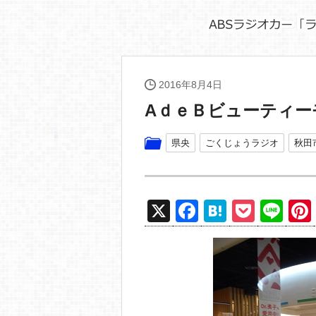
2016年8月4日
AｄｅＢビューティー
県央
ごくじょうラジオ
秋田
X
F
H
P
Li
a
at
o
n
c
e
ck
e
e
n
et
b
a