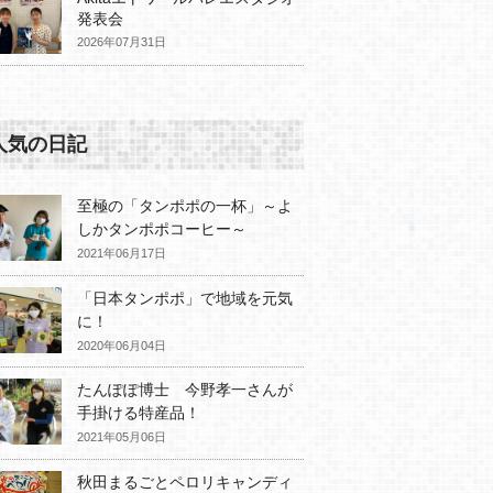
発表会
2026年07月31日
人気の日記
至極の「タンポポの一杯」～よ
しかタンポポコーヒー～
2021年06月17日
「日本タンポポ」で地域を元気
に！
2020年06月04日
たんぽぽ博士 今野孝一さんが
手掛ける特産品！
2021年05月06日
秋田まるごとペロリキャンディ