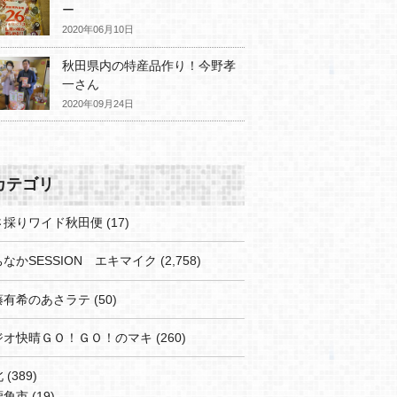
ー
2020年06月10日
秋田県内の特産品作り！今野孝
一さん
2020年09月24日
カテゴリ
さ採りワイド秋田便
(17)
なかSESSION エキマイク
(2,758)
藤有希のあさラテ
(50)
ジオ快晴ＧＯ！ＧＯ！のマキ
(260)
北
(389)
鹿角市
(19)