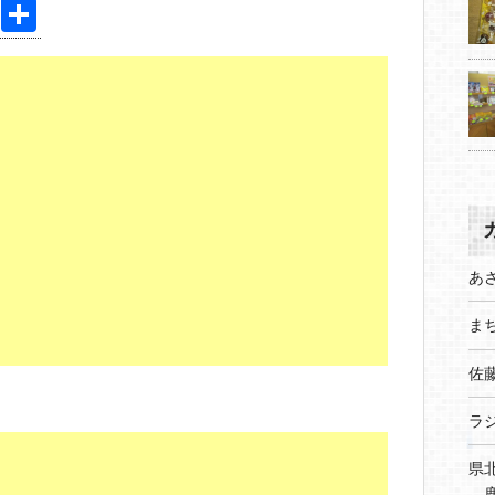
Pi
共
nt
有
er
e
st
あ
まち
佐
ラ
県