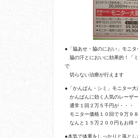
●「脇あせ・脇のにおい」モニタ
脇の汗とにおいに効果的！「ミ
で
切らない治療が行えます
●「かんぱん・シミ」モニター
かんぱんに効く人気のレーザー
通常１回２万５千円が・・・
モニター価格１０回で９万９８
なんと１５万２００円もお得
●本気で体重をしっかりと落とし