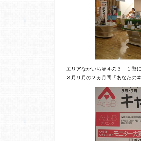
o
o
k
エリアなかいち＠４の３ １階
８月９月の２ヵ月間「あなたの