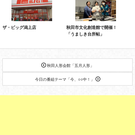
ザ・ビッグ潟上店
秋田市文化創造館で開催！
「うましき台所帖」
秋田人形会館「五月人形」
今日の番組テーマ「今、○○中！」