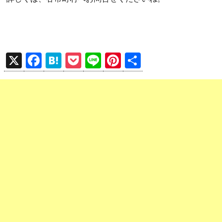
X
F
H
P
Li
Pi
共
a
at
o
n
nt
有
ce
e
ck
e
er
b
n
et
es
o
a
t
o
k