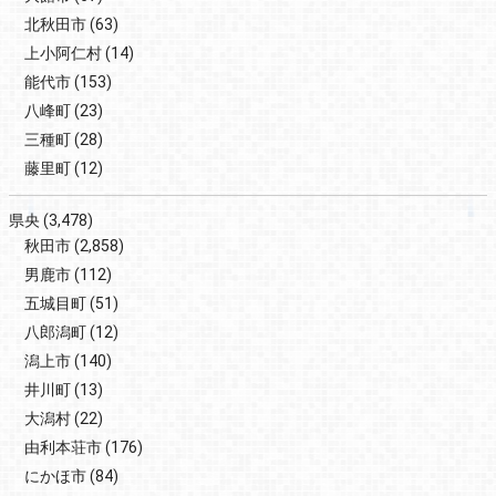
北秋田市
(63)
上小阿仁村
(14)
能代市
(153)
八峰町
(23)
三種町
(28)
藤里町
(12)
県央
(3,478)
秋田市
(2,858)
男鹿市
(112)
五城目町
(51)
八郎潟町
(12)
潟上市
(140)
井川町
(13)
大潟村
(22)
由利本荘市
(176)
にかほ市
(84)