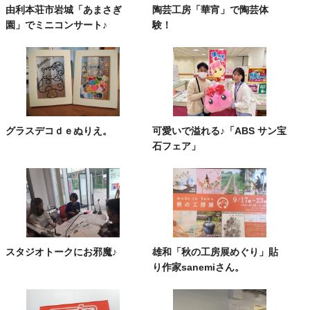
由利本荘市岩城「あまさぎ
陶芸工房「華宵」で陶芸体
園」でミニコンサート♪
験！
グラスデコｄｅぬりえ。
可愛いで溢れる♪「ABS サン宝
石フェア」
スタジオトークにお邪魔♪
雄和「秋の工房展めぐり」貼
り作家sanemiさん。