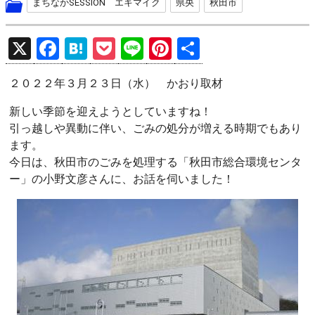
まちなかSESSION エキマイク
県央
秋田市
X
F
H
P
Li
Pi
共
a
at
o
n
nt
有
２０２２年３月２３日（水） かおり取材
ce
e
ck
e
er
b
n
et
es
新しい季節を迎えようとしていますね！
引っ越しや異動に伴い、ごみの処分が増える時期でもあり
o
a
t
ます。
o
今日は、秋田市のごみを処理する「秋田市総合環境センタ
k
ー」の小野文彦さんに、お話を伺いました！