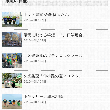
最近の日記
トマト農家 佐藤 隆大さん
2026年08月07日
晴天に映える竿燈！「川口竿燈会」
2026年08月05日
「久光製薬のブテナロックブース」
2026年08月05日
久光製薬「仲小路の夏２０２６」
2026年08月04日
本荘マリーナ海水浴場
2026年08月04日