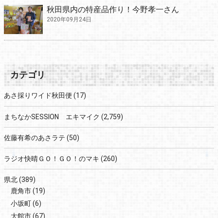
秋田県内の特産品作り！今野孝一さん
2020年09月24日
カテゴリ
あさ採りワイド秋田便
(17)
まちなかSESSION エキマイク
(2,759)
佐藤有希のあさラテ
(50)
ラジオ快晴ＧＯ！ＧＯ！のマキ
(260)
県北
(389)
鹿角市
(19)
小坂町
(6)
大館市
(67)