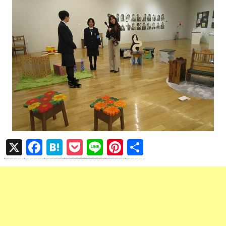
X
F
H
P
Li
Pi
共
a
at
o
n
nt
有
ce
e
ck
e
er
b
n
et
es
o
a
t