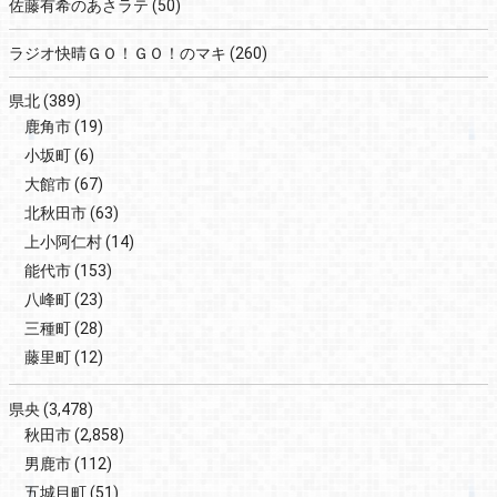
佐藤有希のあさラテ
(50)
ラジオ快晴ＧＯ！ＧＯ！のマキ
(260)
県北
(389)
鹿角市
(19)
小坂町
(6)
大館市
(67)
北秋田市
(63)
上小阿仁村
(14)
能代市
(153)
八峰町
(23)
三種町
(28)
藤里町
(12)
県央
(3,478)
秋田市
(2,858)
男鹿市
(112)
五城目町
(51)