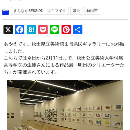
まちなかSESSION エキマイク
県央
秋田市
X
F
H
P
Li
Pi
共
a
at
o
n
nt
有
あやえです。秋田県立美術館１階県民ギャラリーにお邪魔
ce
e
ck
e
er
しました。
b
n
et
es
こちらでは今日から2月11日まで、秋田公立美術大学付属
o
a
t
高等学院の生徒さんによる作品展「明日のクリエーターた
ち」が開催されています。
o
k