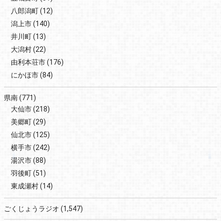
八郎潟町
(12)
潟上市
(140)
井川町
(13)
大潟村
(22)
由利本荘市
(176)
にかほ市
(84)
県南
(771)
大仙市
(218)
美郷町
(29)
仙北市
(125)
横手市
(242)
湯沢市
(88)
羽後町
(51)
東成瀬村
(14)
ごくじょうラジオ
(1,547)