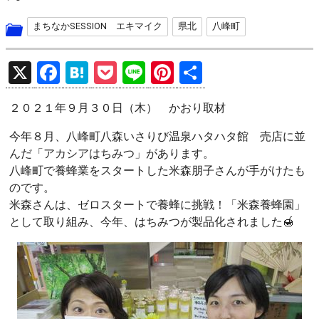
まちなかSESSION エキマイク
県北
八峰町
X
F
H
P
Li
Pi
共
a
at
o
n
nt
有
２０２１年９月３０日（木） かおり取材
ce
e
ck
e
er
b
n
et
es
今年８月、八峰町八森いさりび温泉ハタハタ館 売店に並
んだ「アカシアはちみつ」があります。
o
a
t
八峰町で養蜂業をスタートした米森朋子さんが手がけたも
o
のです。
k
米森さんは、ゼロスタートで養蜂に挑戦！「米森養蜂園」
として取り組み、今年、はちみつが製品化されました🍯