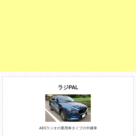
ラジPAL
ABSラジオの乗用車タイプの中継車