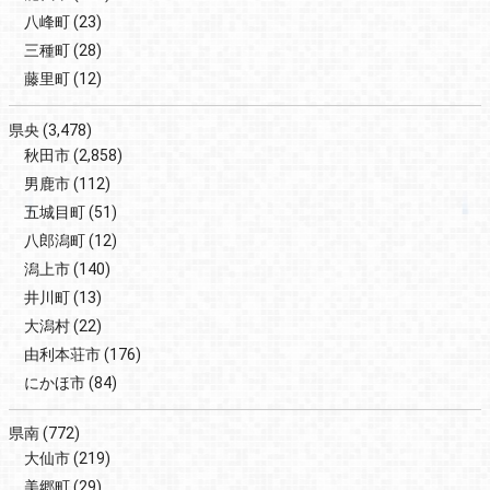
八峰町
(23)
三種町
(28)
藤里町
(12)
県央
(3,478)
秋田市
(2,858)
男鹿市
(112)
五城目町
(51)
八郎潟町
(12)
潟上市
(140)
井川町
(13)
大潟村
(22)
由利本荘市
(176)
にかほ市
(84)
県南
(772)
大仙市
(219)
美郷町
(29)