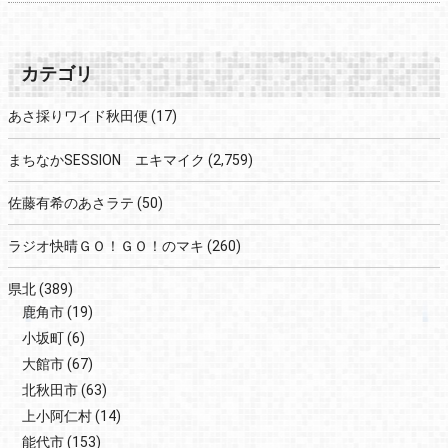
カテゴリ
あさ採りワイド秋田便
(17)
まちなかSESSION エキマイク
(2,759)
佐藤有希のあさラテ
(50)
ラジオ快晴ＧＯ！ＧＯ！のマキ
(260)
県北
(389)
鹿角市
(19)
小坂町
(6)
大館市
(67)
北秋田市
(63)
上小阿仁村
(14)
能代市
(153)