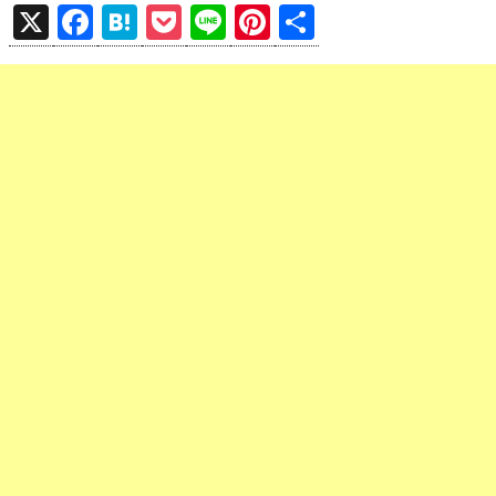
X
F
H
P
Li
Pi
共
a
at
o
n
nt
有
ce
e
ck
e
er
b
n
et
es
o
a
t
o
k