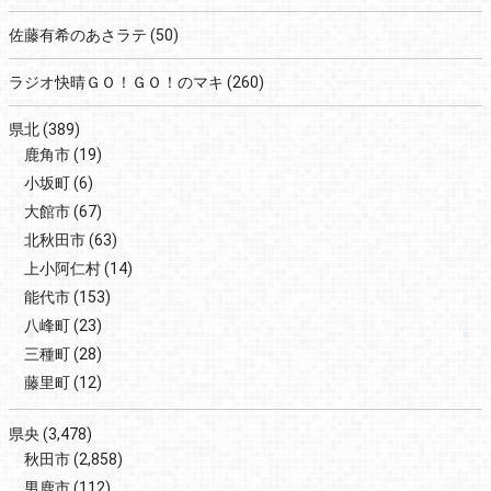
佐藤有希のあさラテ
(50)
ラジオ快晴ＧＯ！ＧＯ！のマキ
(260)
県北
(389)
鹿角市
(19)
小坂町
(6)
大館市
(67)
北秋田市
(63)
上小阿仁村
(14)
能代市
(153)
八峰町
(23)
三種町
(28)
藤里町
(12)
県央
(3,478)
秋田市
(2,858)
男鹿市
(112)