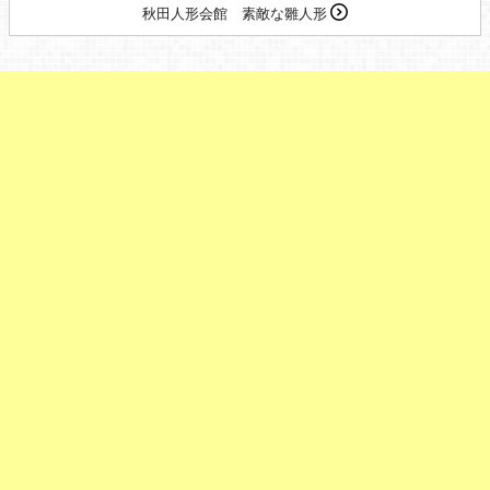
秋田人形会館 素敵な雛人形