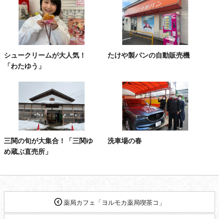
シュークリームが大人気！
たけや製パンの自動販売機
「わたゆう」
三関の旬が大集合！「三関ゆ
洗車場の春
め蔵ぶ直売所」
薬局カフェ「ヨルモカ薬局喫茶コ」