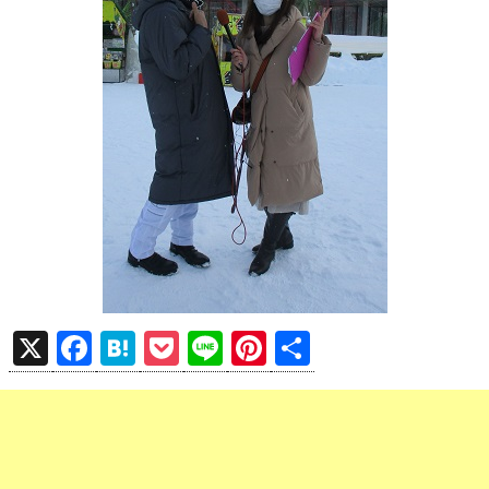
X
F
H
P
Li
Pi
共
a
at
o
n
nt
有
ce
e
ck
e
er
b
n
et
es
o
a
t