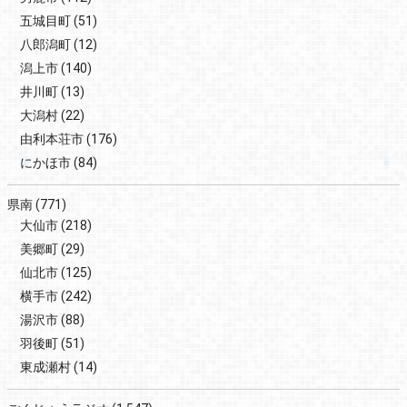
五城目町
(51)
八郎潟町
(12)
潟上市
(140)
井川町
(13)
大潟村
(22)
由利本荘市
(176)
にかほ市
(84)
県南
(771)
大仙市
(218)
美郷町
(29)
仙北市
(125)
横手市
(242)
湯沢市
(88)
羽後町
(51)
東成瀬村
(14)