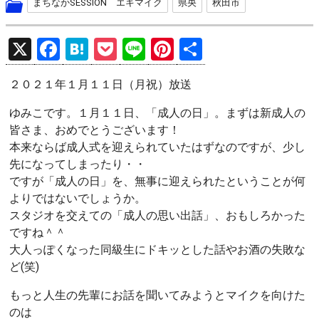
まちなかSESSION エキマイク
県央
秋田市
X
F
H
P
Li
Pi
共
a
at
o
n
nt
有
２０２１年１月１１日（月祝）放送
ce
e
ck
e
er
b
n
et
es
ゆみこです。１月１１日、「成人の日」。まずは新成人の
皆さま、おめでとうございます！
o
a
t
本来ならば成人式を迎えられていたはずなのですが、少し
o
先になってしまったり・・
k
ですが「成人の日」を、無事に迎えられたということが何
よりではないでしょうか。
スタジオを交えての「成人の思い出話」、おもしろかった
ですね＾＾
大人っぽくなった同級生にドキッとした話やお酒の失敗な
ど(笑)
もっと人生の先輩にお話を聞いてみようとマイクを向けた
のは