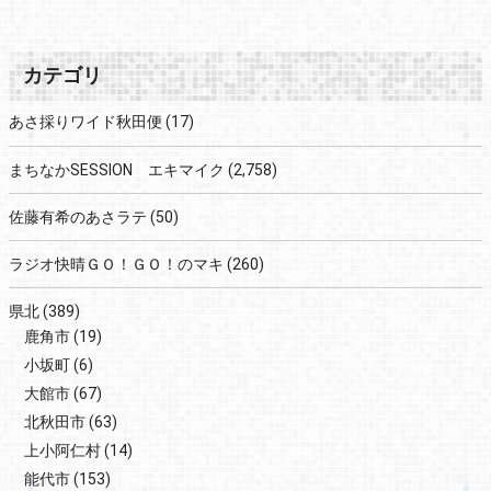
カテゴリ
あさ採りワイド秋田便
(17)
まちなかSESSION エキマイク
(2,758)
佐藤有希のあさラテ
(50)
ラジオ快晴ＧＯ！ＧＯ！のマキ
(260)
県北
(389)
鹿角市
(19)
小坂町
(6)
大館市
(67)
北秋田市
(63)
上小阿仁村
(14)
能代市
(153)