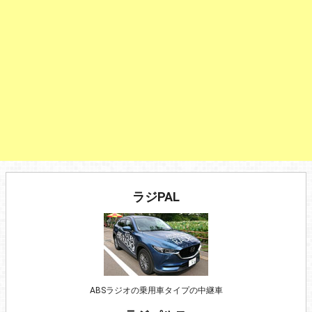
ラジPAL
ABSラジオの乗用車タイプの中継車