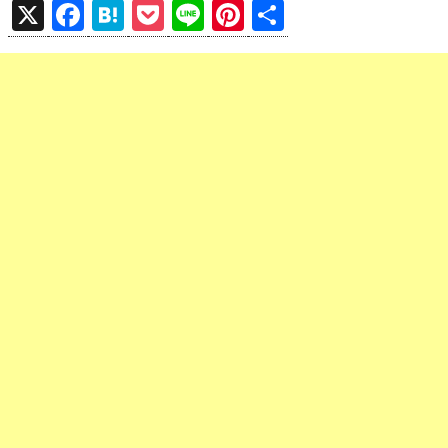
X
F
H
P
Li
Pi
共
a
at
o
n
nt
有
ce
e
ck
e
er
b
n
et
es
o
a
t
o
k