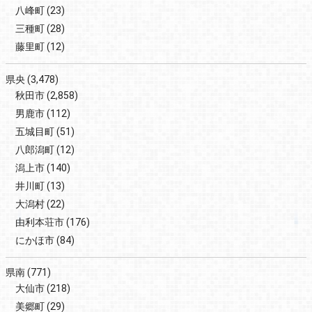
八峰町
(23)
三種町
(28)
藤里町
(12)
県央
(3,478)
秋田市
(2,858)
男鹿市
(112)
五城目町
(51)
八郎潟町
(12)
潟上市
(140)
井川町
(13)
大潟村
(22)
由利本荘市
(176)
にかほ市
(84)
県南
(771)
大仙市
(218)
美郷町
(29)