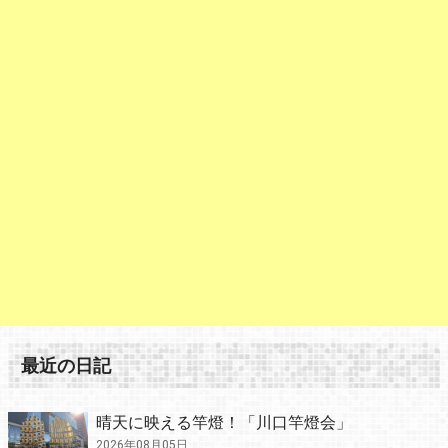
最近の日記
晴天に映える竿燈！「川口竿燈会」
2026年08月05日