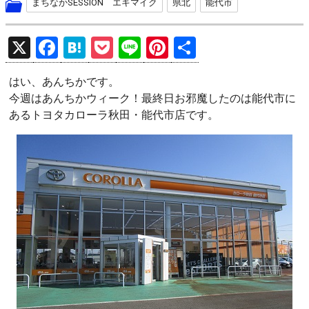
まちなかSESSION エキマイク
県北
能代市
X
F
H
P
Li
Pi
共
a
at
o
n
nt
有
はい、あんちかです。
ce
e
ck
e
er
今週はあんちかウィーク！最終日お邪魔したのは能代市に
b
n
et
es
あるトヨタカローラ秋田・能代市店です。
o
a
t
o
k