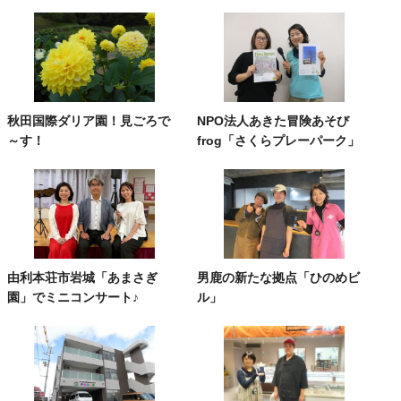
秋田国際ダリア園！見ごろで
NPO法人あきた冒険あそび
～す！
frog「さくらプレーパーク」
由利本荘市岩城「あまさぎ
男鹿の新たな拠点「ひのめビ
園」でミニコンサート♪
ル」