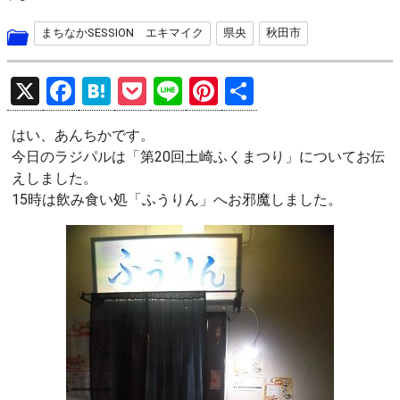
まちなかSESSION エキマイク
県央
秋田市
X
F
H
P
Li
Pi
共
a
at
o
n
nt
有
はい、あんちかです。
ce
e
ck
e
er
今日のラジパルは「第20回土崎ふくまつり」についてお伝
b
n
et
es
えしました。
o
a
t
15時は飲み食い処「ふうりん」へお邪魔しました。
o
k