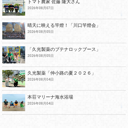
トマト農家 佐藤 隆大さん
2026年08月07日
晴天に映える竿燈！「川口竿燈会」
2026年08月05日
「久光製薬のブテナロックブース」
2026年08月05日
久光製薬「仲小路の夏２０２６」
2026年08月04日
本荘マリーナ海水浴場
2026年08月04日