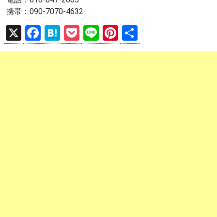
携帯：090-7070-4632
X
F
H
P
Li
Pi
共
a
at
o
n
nt
有
ce
e
ck
e
er
b
n
et
es
o
a
t
o
k