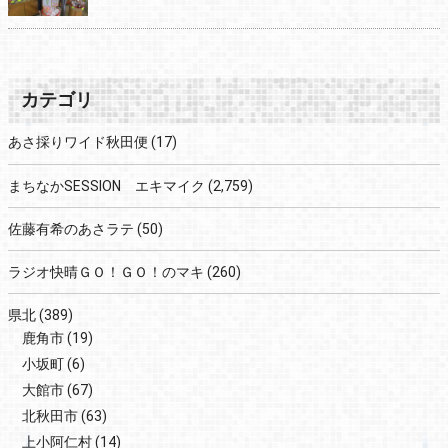
カテゴリ
あさ採りワイド秋田便
(17)
まちなかSESSION エキマイク
(2,759)
佐藤有希のあさラテ
(50)
ラジオ快晴ＧＯ！ＧＯ！のマキ
(260)
県北
(389)
鹿角市
(19)
小坂町
(6)
大館市
(67)
北秋田市
(63)
上小阿仁村
(14)