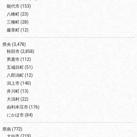
能代市
(153)
八峰町
(23)
三種町
(28)
藤里町
(12)
県央
(3,478)
秋田市
(2,858)
男鹿市
(112)
五城目町
(51)
八郎潟町
(12)
潟上市
(140)
井川町
(13)
大潟村
(22)
由利本荘市
(176)
にかほ市
(84)
県南
(772)
大仙市
(219)