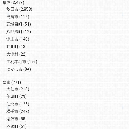
県央
(3,478)
秋田市
(2,858)
男鹿市
(112)
五城目町
(51)
八郎潟町
(12)
潟上市
(140)
井川町
(13)
大潟村
(22)
由利本荘市
(176)
にかほ市
(84)
県南
(771)
大仙市
(218)
美郷町
(29)
仙北市
(125)
横手市
(242)
湯沢市
(88)
羽後町
(51)