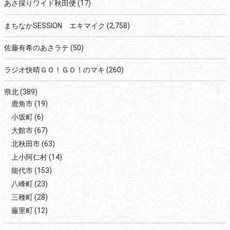
あさ採りワイド秋田便
(17)
まちなかSESSION エキマイク
(2,758)
佐藤有希のあさラテ
(50)
ラジオ快晴ＧＯ！ＧＯ！のマキ
(260)
県北
(389)
鹿角市
(19)
小坂町
(6)
大館市
(67)
北秋田市
(63)
上小阿仁村
(14)
能代市
(153)
八峰町
(23)
三種町
(28)
藤里町
(12)