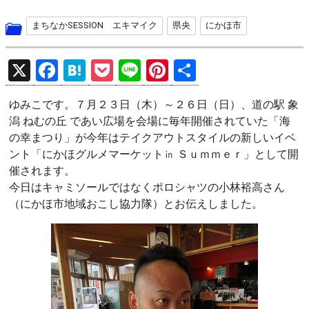
まちなかSESSION エキマイク
県央
にかほ市
X
F
H
P
Li
Pi
共
a
at
o
n
nt
有
ゆみこです。７月２３日（木）～２６日（日）、道の駅 象
ce
e
ck
e
er
潟 ねむの丘 であい広場を会場に毎年開催されていた「海
b
n
et
es
の幸まつり」が今年はテイクアウトスタイルの新しいイベ
o
a
t
ント「にかほグルメマーケット㏌ Ｓｕｍｍｅｒ」として開
催されます。
o
今日はキャミソールではなくポロシャツの小林裕高さん
k
（にかほ市地域おこし協力隊）とお伝えしました。