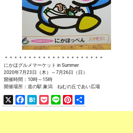
＊＊＊＊＊＊＊＊＊＊＊＊＊＊＊＊＊＊＊＊＊
にかほグルメマーケット in Summer
2020年7月23日（木）～7月26日（日）
開催時間：10時～15時
開催場所：道の駅 象潟 ねむの丘であい広場
X
F
H
P
Li
Pi
共
a
at
o
n
nt
有
ce
e
ck
e
er
b
n
et
es