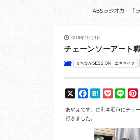
2019年10月1日
チェーンソーアート
まちなかSESSION エキマイク
X
F
H
P
Li
a
at
o
n
あやえです。由利本荘市にチェ
c
e
ck
e
行きました。
e
n
et
b
a