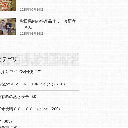
ー
2020年06月10日
秋田県内の特産品作り！今野孝
一さん
2020年09月24日
カテゴリ
さ採りワイド秋田便
(17)
なかSESSION エキマイク
(2,758)
藤有希のあさラテ
(50)
ジオ快晴ＧＯ！ＧＯ！のマキ
(260)
北
(389)
鹿角市
(19)