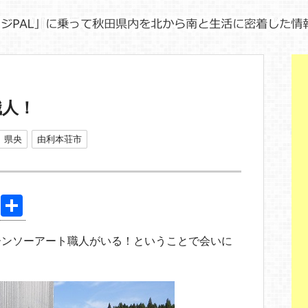
職人！
県央
由利本荘市
Pi
共
nt
有
ーンソーアート職人がいる！ということで会いに
er
e
st