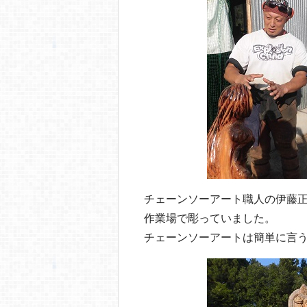
o
o
k
チェーンソーアート職人の伊藤
作業場で彫っていました。
チェーンソーアートは簡単に言