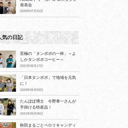
発表会
2026年07月31日
人気の日記
至極の「タンポポの一杯」～よ
しかタンポポコーヒー～
2021年06月17日
「日本タンポポ」で地域を元気
に！
2020年06月04日
たんぽぽ博士 今野孝一さんが
手掛ける特産品！
2021年05月06日
秋田まるごとペロリキャンディ