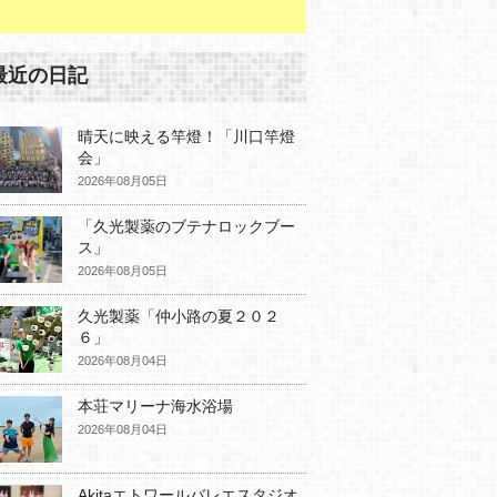
最近の日記
晴天に映える竿燈！「川口竿燈
会」
2026年08月05日
「久光製薬のブテナロックブー
ス」
2026年08月05日
久光製薬「仲小路の夏２０２
６」
2026年08月04日
本荘マリーナ海水浴場
2026年08月04日
Akitaエトワールバレエスタジオ