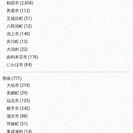
秋田市
(2,858)
男鹿市
(112)
五城目町
(51)
八郎潟町
(12)
潟上市
(140)
井川町
(13)
大潟村
(22)
由利本荘市
(176)
にかほ市
(84)
県南
(771)
大仙市
(218)
美郷町
(29)
仙北市
(125)
横手市
(242)
湯沢市
(88)
羽後町
(51)
東成瀬村
(14)