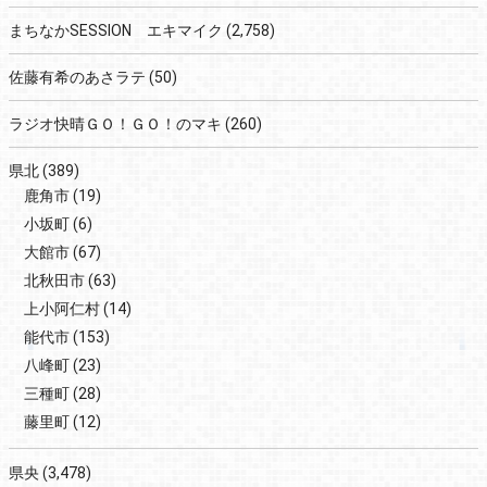
まちなかSESSION エキマイク
(2,758)
佐藤有希のあさラテ
(50)
ラジオ快晴ＧＯ！ＧＯ！のマキ
(260)
県北
(389)
鹿角市
(19)
小坂町
(6)
大館市
(67)
北秋田市
(63)
上小阿仁村
(14)
能代市
(153)
八峰町
(23)
三種町
(28)
藤里町
(12)
県央
(3,478)