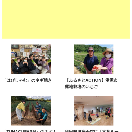
「はぴしゃむ」のネギ焼き
【ふるさとACTION】湯沢市
露地栽培のいちご
「TUNAGUFARM」のネギ！
秋田県児童会館に「木育ルー