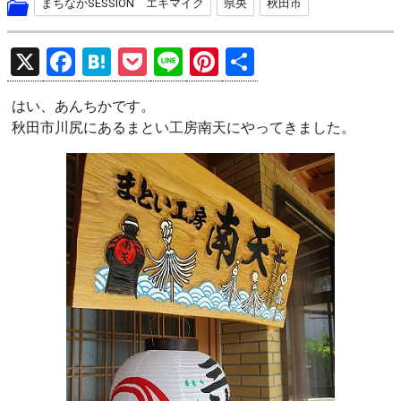
まちなかSESSION エキマイク
県央
秋田市
X
F
H
P
Li
Pi
共
a
at
o
n
nt
有
はい、あんちかです。
ce
e
ck
e
er
秋田市川尻にあるまとい工房南天にやってきました。
b
n
et
es
o
a
t
o
k