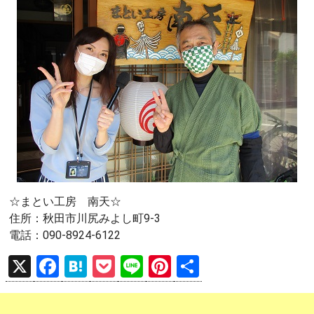
☆まとい工房 南天☆
住所：秋田市川尻みよし町9-3
電話：090-8924-6122
X
F
H
P
Li
Pi
共
a
at
o
n
nt
有
ce
e
ck
e
er