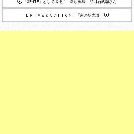
「SENTE」として出発！ 新規就農 沢田石武瑠さん
ＤＲＩＶＥ＆ＡＣＴＩＯＮ！「道の駅岩城」