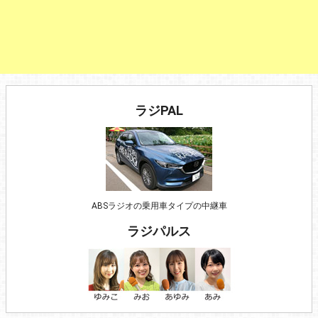
ラジPAL
ABSラジオの乗用車タイプの中継車
ラジパルス