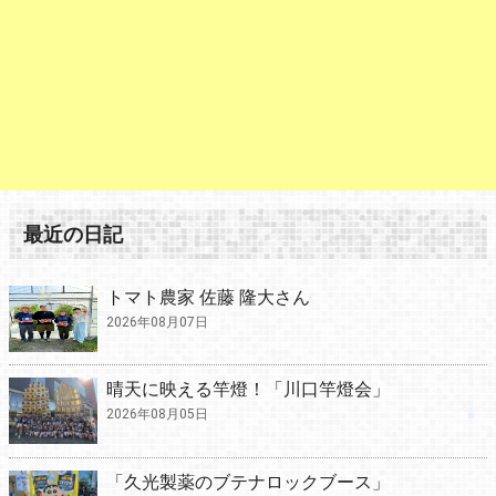
最近の日記
トマト農家 佐藤 隆大さん
2026年08月07日
晴天に映える竿燈！「川口竿燈会」
2026年08月05日
「久光製薬のブテナロックブース」