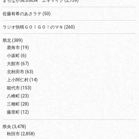
まちなかSESSION エキマイク
(2,759)
佐藤有希のあさラテ
(50)
ラジオ快晴ＧＯ！ＧＯ！のマキ
(260)
県北
(389)
鹿角市
(19)
小坂町
(6)
大館市
(67)
北秋田市
(63)
上小阿仁村
(14)
能代市
(153)
八峰町
(23)
三種町
(28)
藤里町
(12)
県央
(3,478)
秋田市
(2,858)