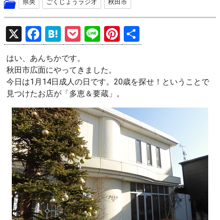
県央
ごくじょうラジオ
秋田市
X
F
H
P
Li
Pi
共
a
at
o
n
nt
有
はい、あんちかです。
ce
e
ck
e
er
秋田市広面にやってきました。
b
n
et
es
今日は1月14日成人の日です。20歳を探せ！ということで
o
a
t
見つけたお店が「多恵＆要蔵」。
o
k