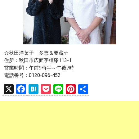
☆秋田洋菓子 多恵＆要蔵☆
住所：秋田市広面字糟塚113-1
営業時間：午前9時半～午後7時
電話番号：0120-096-452
X
F
H
P
Li
Pi
共
a
at
o
n
nt
有
ce
e
ck
e
er
b
n
et
es
o
a
t
o