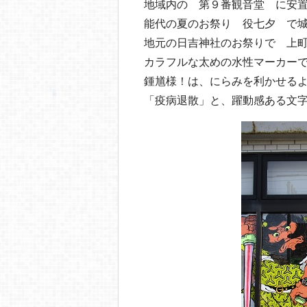
地域内の 第９番観音堂 に安
能代の夏のお祭り 役七夕 で
地元の日吉神社のお祭りで 上
カラフルな太めの水性マーカー
鍾馗様！は、にらみを利かせる
「疫病退散」と、躍動感ある文