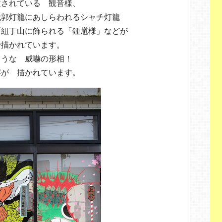
置されている 観音様、
城郭灯籠にあしらわれるシャチ灯籠
町組丁山に飾られる「鍾馗様」などが
で描かれています。
ような 威嚇の形相！
字が 描かれています。