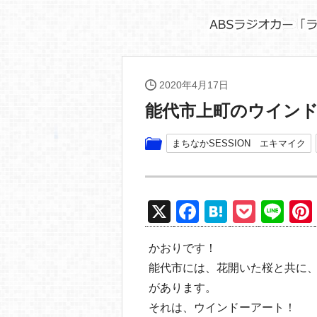
2020年4月17日
能代市上町のウイン
まちなかSESSION エキマイク
X
F
H
P
Li
a
at
o
n
かおりです！
c
e
ck
e
能代市には、花開いた桜と共に
e
n
et
があります。
b
a
それは、ウインドーアート！