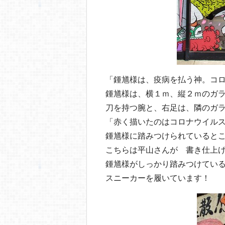
「鍾馗様は、疫病を払う神。コ
鍾馗様は、横１ｍ、縦２ｍのガ
刀を持つ腕と、右足は、隣のガ
「赤く描いたのはコロナウイル
鍾馗様に踏みつけられていると
こちらは平山さんが 書き仕上
鍾馗様がしっかり踏みつけてい
スニーカーを履いています！