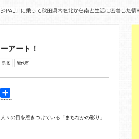
ドーアート！
県北
能代市
Pi
共
nt
有
er
、人々の目を惹きつけている「まちなかの彩り」
e
st