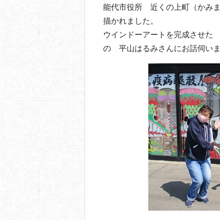
o
能代市役所 近くの上町（かみ
o
描かれました。
k
ウインドーアートを完成させた
の 平山はるみさんにお話伺い