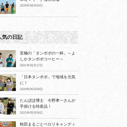
2026年08月04日
人気の日記
至極の「タンポポの一杯」～よ
しかタンポポコーヒー～
2021年06月17日
「日本タンポポ」で地域を元気
に！
2020年06月04日
たんぽぽ博士 今野孝一さんが
手掛ける特産品！
2021年05月06日
秋田まるごとペロリキャンディ