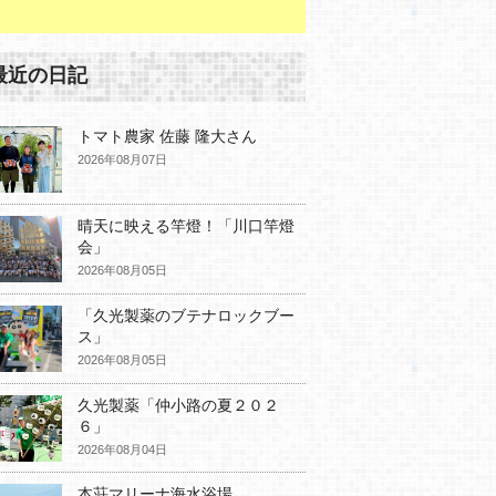
最近の日記
トマト農家 佐藤 隆大さん
2026年08月07日
晴天に映える竿燈！「川口竿燈
会」
2026年08月05日
「久光製薬のブテナロックブー
ス」
2026年08月05日
久光製薬「仲小路の夏２０２
６」
2026年08月04日
本荘マリーナ海水浴場