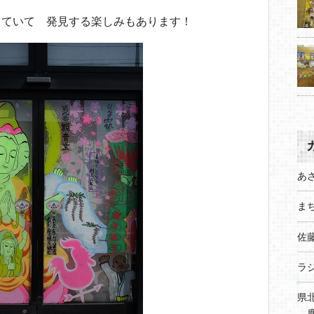
していて 発見する楽しみもあります！
あ
まち
佐
ラ
県