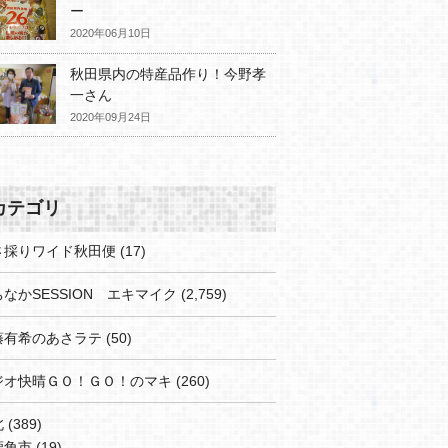
ー
2020年06月10日
秋田県内の特産品作り！今野孝
一さん
2020年09月24日
カテゴリ
さ採りワイド秋田便
(17)
なかSESSION エキマイク
(2,759)
藤有希のあさラテ
(50)
ジオ快晴ＧＯ！ＧＯ！のマキ
(260)
北
(389)
鹿角市
(19)