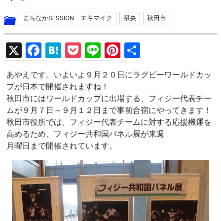
まちなかSESSION エキマイク
県央
秋田市
X
F
H
P
Li
Pi
共
a
at
o
n
nt
有
あやえです。いよいよ９月２０日にラグビーワールドカッ
ce
e
ck
e
er
プが日本で開催されますね！
b
n
et
es
秋田市にはワールドカップに出場する、フィジー代表チー
o
a
t
ムが９月７日～９月１２日まで事前合宿にやってきます！
秋田市役所では、フィジー代表チームに対する応援機運を
o
高めるため、フィジー共和国パネル展が来週
k
月曜日まで開催されています。