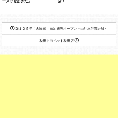
ーメッセあきた」
店！
築１２５年！古民家 民泊施設オープン～由利本荘市岩城～
秋田トヨペット秋田店