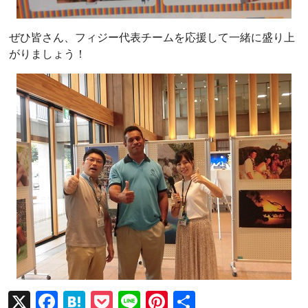
ぜひ皆さん、フィジー代表チームを応援して一緒に盛り上
がりましょう！
X
F
H
P
Li
Pi
共