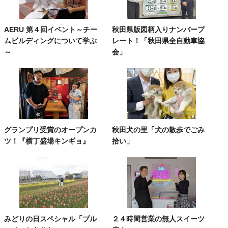
AERU 第４回イベント～チー
秋田県版図柄入りナンバープ
ムビルディングについて学ぶ
レート！「秋田県全自動車協
～
会」
グランプリ受賞のオープンカ
秋田犬の里「犬の散歩でごみ
ツ！『横丁盛場キンギョ』
拾い」
みどりの日スペシャル「ブル
２４時間営業の無人スイーツ