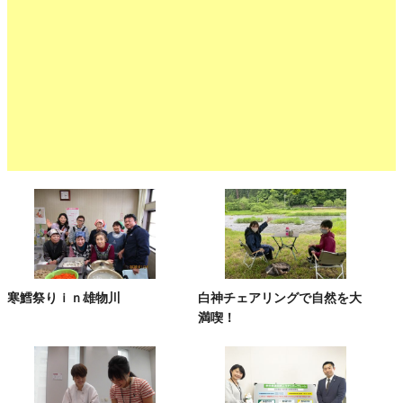
寒鱈祭りｉｎ雄物川
白神チェアリングで自然を大
満喫！