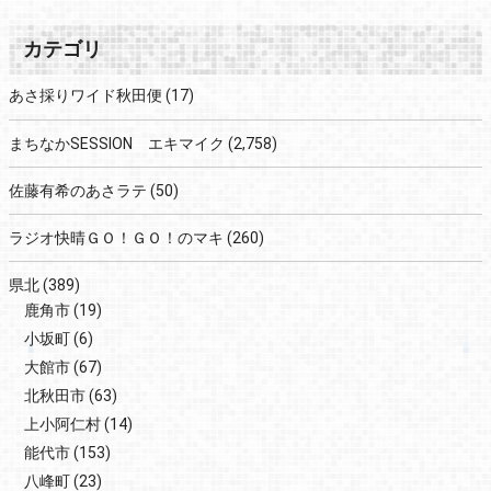
カテゴリ
あさ採りワイド秋田便
(17)
まちなかSESSION エキマイク
(2,758)
佐藤有希のあさラテ
(50)
ラジオ快晴ＧＯ！ＧＯ！のマキ
(260)
県北
(389)
鹿角市
(19)
小坂町
(6)
大館市
(67)
北秋田市
(63)
上小阿仁村
(14)
能代市
(153)
八峰町
(23)