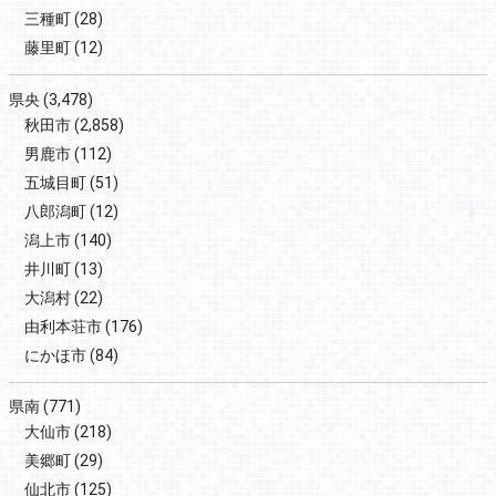
三種町
(28)
藤里町
(12)
県央
(3,478)
秋田市
(2,858)
男鹿市
(112)
五城目町
(51)
八郎潟町
(12)
潟上市
(140)
井川町
(13)
大潟村
(22)
由利本荘市
(176)
にかほ市
(84)
県南
(771)
大仙市
(218)
美郷町
(29)
仙北市
(125)