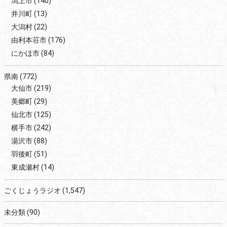
潟上市
(140)
井川町
(13)
大潟村
(22)
由利本荘市
(176)
にかほ市
(84)
県南
(772)
大仙市
(219)
美郷町
(29)
仙北市
(125)
横手市
(242)
湯沢市
(88)
羽後町
(51)
東成瀬村
(14)
ごくじょうラジオ
(1,547)
未分類
(90)