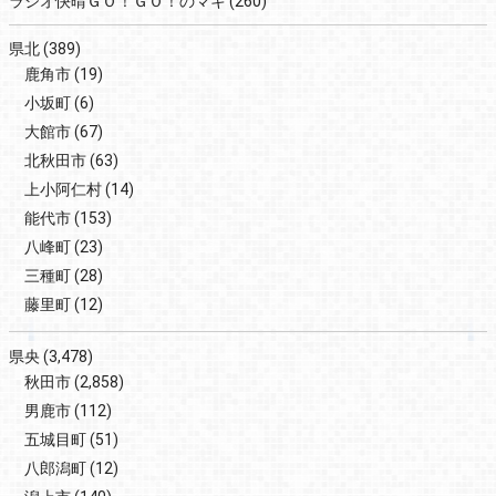
ラジオ快晴ＧＯ！ＧＯ！のマキ
(260)
県北
(389)
鹿角市
(19)
小坂町
(6)
大館市
(67)
北秋田市
(63)
上小阿仁村
(14)
能代市
(153)
八峰町
(23)
三種町
(28)
藤里町
(12)
県央
(3,478)
秋田市
(2,858)
男鹿市
(112)
五城目町
(51)
八郎潟町
(12)