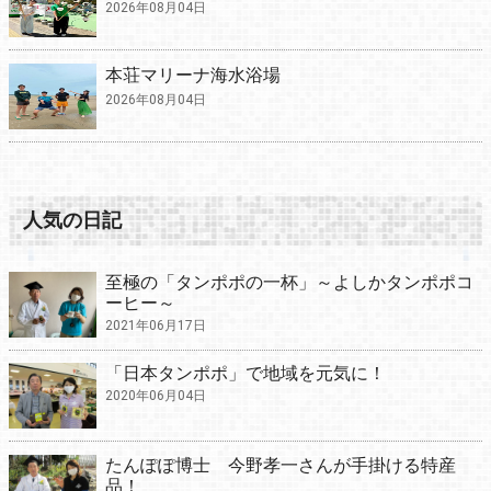
2026年08月04日
本荘マリーナ海水浴場
2026年08月04日
人気の日記
至極の「タンポポの一杯」～よしかタンポポコ
ーヒー～
2021年06月17日
「日本タンポポ」で地域を元気に！
2020年06月04日
たんぽぽ博士 今野孝一さんが手掛ける特産
品！