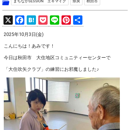
まちなかSESSION エキマイク
県央
秋田市
X
F
H
P
Li
Pi
共
a
at
o
n
nt
有
2025年10月3日(金)
ce
e
ck
e
er
b
n
et
es
こんにちは！あみです！
o
a
t
今日は秋田市 大住地区コミュニティーセンターで
o
「大住吹矢クラブ」の練習にお邪魔しました♪
k