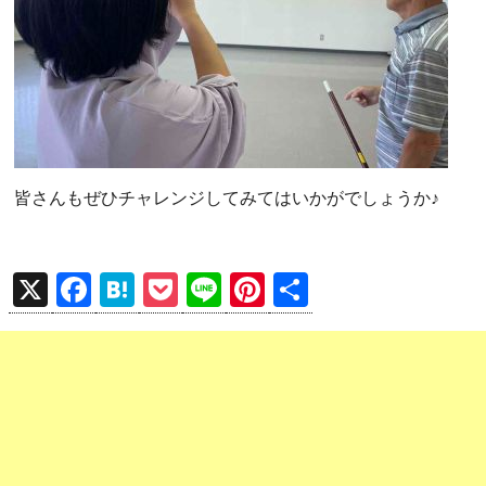
皆さんもぜひチャレンジしてみてはいかがでしょうか♪
X
F
H
P
Li
Pi
共
a
at
o
n
nt
有
ce
e
ck
e
er
b
n
et
es
o
a
t
o