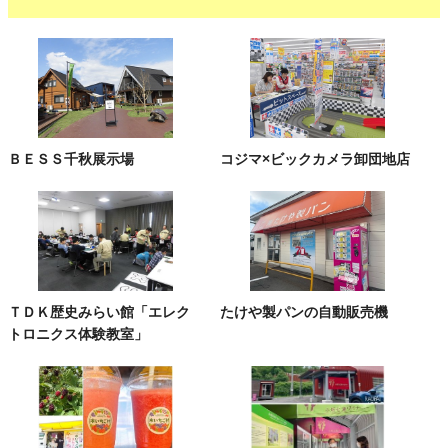
ＢＥＳＳ千秋展示場
コジマ×ビックカメラ卸団地店
ＴＤＫ歴史みらい館「エレク
たけや製パンの自動販売機
トロニクス体験教室」