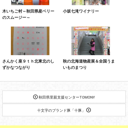
木いちご村～秋田県産ベリー
小坂七滝ワイナリー
のスムージー～
さんかく座９ｔｈ北東北のし
秋の北海道物産展＆全国うま
ずかなつながり
いものまつり
秋田県里親支援センターTOMONY
十文字のブランド豚「十豚」