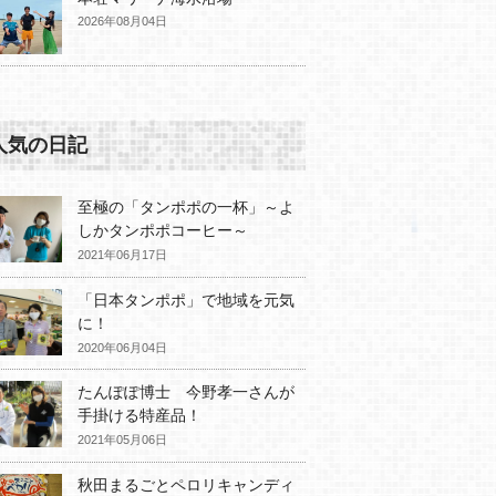
2026年08月04日
人気の日記
至極の「タンポポの一杯」～よ
しかタンポポコーヒー～
2021年06月17日
「日本タンポポ」で地域を元気
に！
2020年06月04日
たんぽぽ博士 今野孝一さんが
手掛ける特産品！
2021年05月06日
秋田まるごとペロリキャンディ