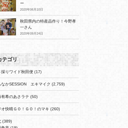
ー
2020年06月10日
秋田県内の特産品作り！今野孝
一さん
2020年09月24日
カテゴリ
さ採りワイド秋田便
(17)
なかSESSION エキマイク
(2,759)
藤有希のあさラテ
(50)
ジオ快晴ＧＯ！ＧＯ！のマキ
(260)
北
(389)
鹿角市
(19)