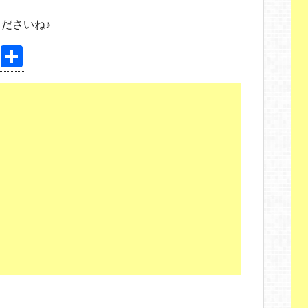
ださいね♪
Pi
共
nt
有
er
e
st