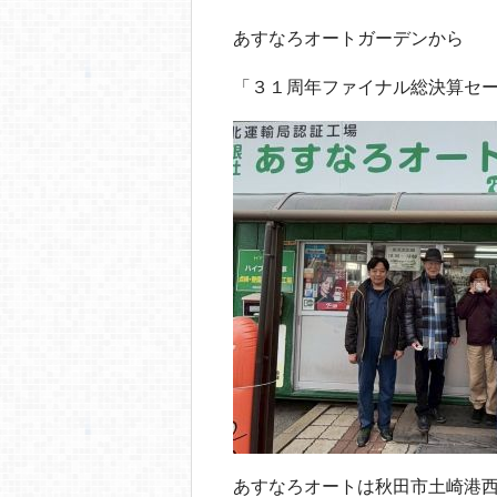
o
o
あすなろオートガーデンから
k
「３１周年ファイナル総決算セ
あすなろオートは秋田市土崎港