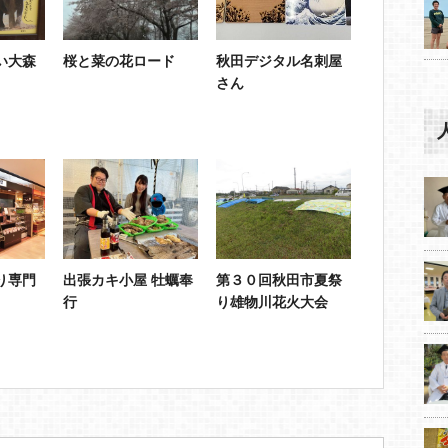
い大森
桜と菜の花ロード
秋田デジタル名刺屋
さん
り専門
出張カキ小屋 牡蠣奉
第３０回秋田市夏祭
行
り雄物川花火大会