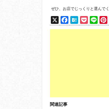
ぜひ、お店でじっくりと選んでく
X
F
H
P
Li
a
at
o
n
c
e
ck
e
e
n
et
b
a
o
o
k
関連記事