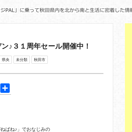
ン♪３１周年セール開催中！
県央
未分類
秋田市
Pi
共
nt
有
er
e
st
ねばね♪」でおなじみの