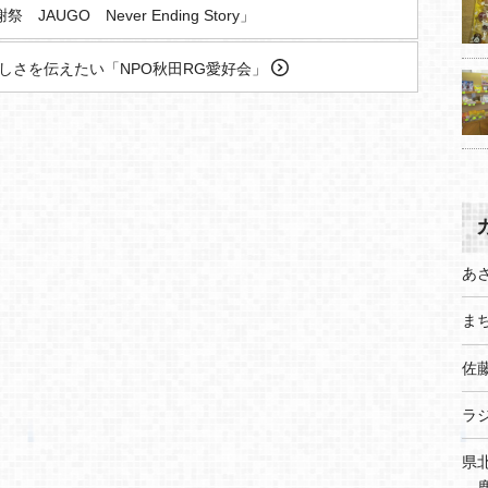
AUGO Never Ending Story」
しさを伝えたい「NPO秋田RG愛好会」
あ
まち
佐
ラ
県