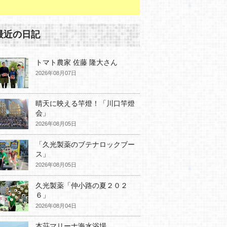
最近の日記
トマト農家 佐藤 隆大さん
2026年08月07日
晴天に映える竿燈！「川口竿燈
会」
2026年08月05日
「久光製薬のブテナロックブー
ス」
2026年08月05日
久光製薬「仲小路の夏２０２
６」
2026年08月04日
本荘マリーナ海水浴場