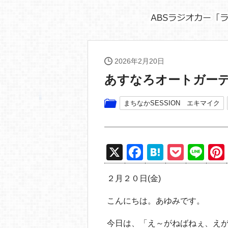
2026年2月20日
あすなろオートガーデ
まちなかSESSION エキマイク
X
F
H
P
Li
a
at
o
n
２月２０日(金)
c
e
ck
e
e
n
et
こんにちは。あゆみです。
b
a
今日は、「え～がねばねぇ、えが