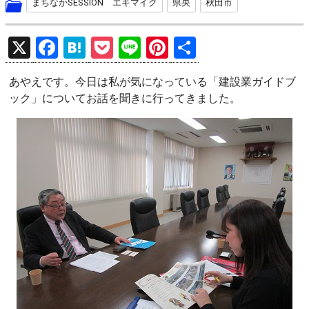
まちなかSESSION エキマイク
県央
秋田市
X
F
H
P
Li
Pi
共
a
at
o
n
nt
有
あやえです。今日は私が気になっている「建設業ガイドブ
ce
e
ck
e
er
ック」についてお話を聞きに行ってきました。
b
n
et
es
o
a
t
o
k