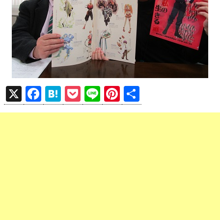
X
F
H
P
Li
Pi
共
a
at
o
n
nt
有
ce
e
ck
e
er
b
n
et
es
o
a
t
o
k