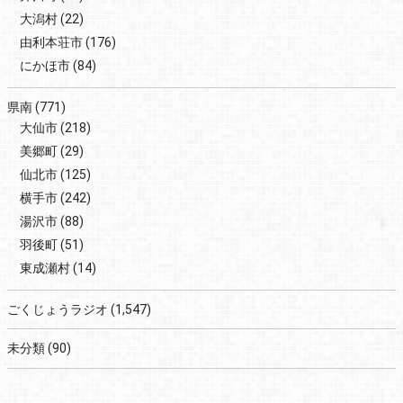
大潟村
(22)
由利本荘市
(176)
にかほ市
(84)
県南
(771)
大仙市
(218)
美郷町
(29)
仙北市
(125)
横手市
(242)
湯沢市
(88)
羽後町
(51)
東成瀬村
(14)
ごくじょうラジオ
(1,547)
未分類
(90)