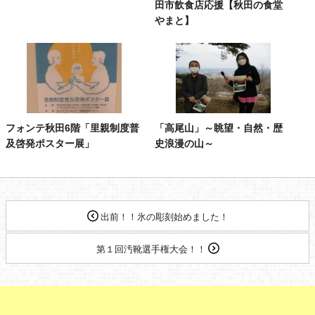
田市飲食店応援【秋田の食堂
やまと】
フォンテ秋田6階「里親制度普
「高尾山」～眺望・自然・歴
及啓発ポスター展」
史浪漫の山～
出前！！氷の彫刻始めました！
第１回汚靴選手権大会！！