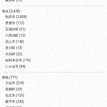
藤里町
(12)
県央
(3,478)
秋田市
(2,858)
男鹿市
(112)
五城目町
(51)
八郎潟町
(12)
潟上市
(140)
井川町
(13)
大潟村
(22)
由利本荘市
(176)
にかほ市
(84)
県南
(771)
大仙市
(218)
美郷町
(29)
仙北市
(125)
横手市
(242)