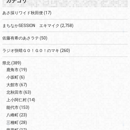
カテゴリ
あさ採りワイド秋田便
(17)
まちなかSESSION エキマイク
(2,758)
佐藤有希のあさラテ
(50)
ラジオ快晴ＧＯ！ＧＯ！のマキ
(260)
県北
(389)
鹿角市
(19)
小坂町
(6)
大館市
(67)
北秋田市
(63)
上小阿仁村
(14)
能代市
(153)
八峰町
(23)
三種町
(28)