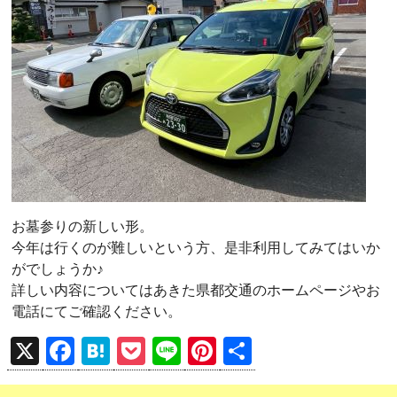
お墓参りの新しい形。
今年は行くのが難しいという方、是非利用してみてはいか
がでしょうか♪
詳しい内容についてはあきた県都交通のホームページやお
電話にてご確認ください。
X
F
H
P
Li
Pi
共
a
at
o
n
nt
有