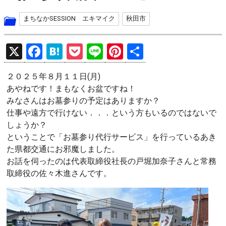
まちなかSESSION エキマイク
秋田市
X
F
H
P
Li
Pi
共
a
at
o
n
nt
有
２０２５年８月１１日(月)
ce
e
ck
e
er
あやねです！まもなくお盆ですね！
b
n
et
es
みなさんはお墓参りの予定はありますか？
o
a
t
仕事や遠方で行けない．．．という方もいるのではないで
しょうか？
o
ということで「お墓参り代行サービス」を行っているあき
k
た県都交通にお邪魔しました。
お話を伺ったのは代表取締役社長の戸堀加奈子さんと常務
取締役の佐々木進さんです。