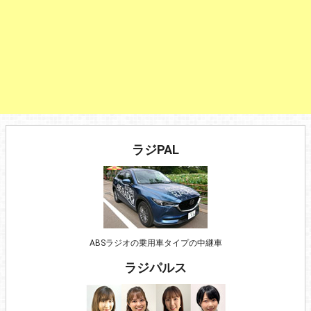
ラジPAL
ABSラジオの乗用車タイプの中継車
ラジパルス