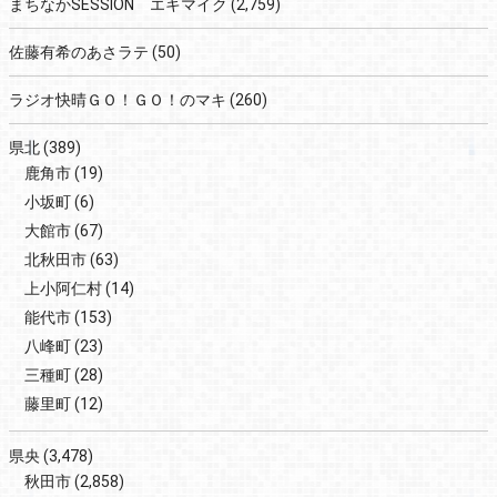
まちなかSESSION エキマイク
(2,759)
佐藤有希のあさラテ
(50)
ラジオ快晴ＧＯ！ＧＯ！のマキ
(260)
県北
(389)
鹿角市
(19)
小坂町
(6)
大館市
(67)
北秋田市
(63)
上小阿仁村
(14)
能代市
(153)
八峰町
(23)
三種町
(28)
藤里町
(12)
県央
(3,478)
秋田市
(2,858)