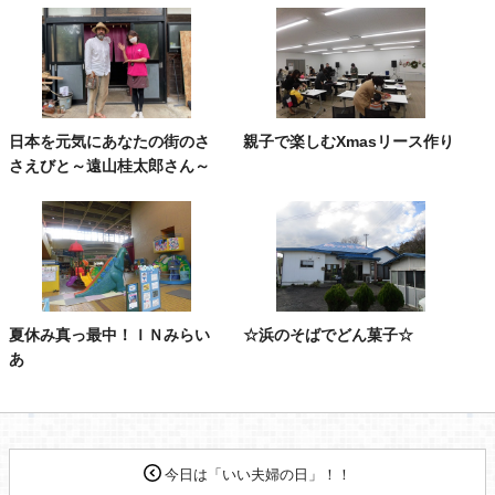
日本を元気にあなたの街のさ
親子で楽しむXmasリース作り
さえびと～遠山桂太郎さん～
夏休み真っ最中！ＩＮみらい
☆浜のそばでどん菓子☆
あ
今日は「いい夫婦の日」！！