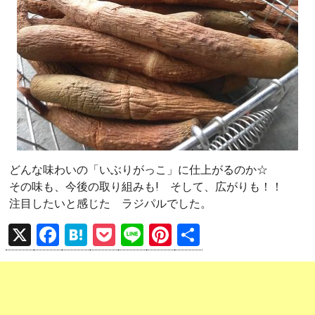
どんな味わいの「いぶりがっこ」に仕上がるのか☆
その味も、今後の取り組みも! そして、広がりも！！
注目したいと感じた ラジパルでした。
X
F
H
P
Li
Pi
共
a
at
o
n
nt
有
ce
e
ck
e
er
b
n
et
es