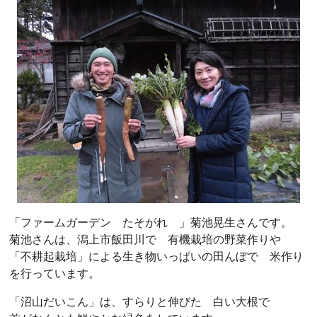
「ファームガーデン たそがれ 」菊池晃生さんです。
菊池さんは、潟上市飯田川で 有機栽培の野菜作りや
「不耕起栽培」による生き物いっぱいの田んぼで 米作り
を行っています。
「沼山だいこん」は、すらりと伸びた 白い大根で