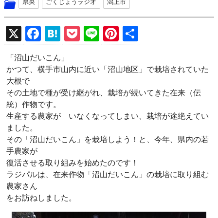
県央
ごくじょうラジオ
潟上市
X
F
H
P
Li
Pi
共
a
at
o
n
nt
有
「沼山だいこん」
ce
e
ck
e
er
かつて、横手市山内に近い「沼山地区」で栽培されていた
b
n
et
es
大根で
o
a
t
その土地で種が受け継がれ、栽培が続いてきた在来（伝
統）作物です。
o
生産する農家が いなくなってしまい、栽培が途絶えてい
k
ました。
その「沼山だいこん」を栽培しよう！と、今年、県内の若
手農家が
復活させる取り組みを始めたのです！
ラジパルは、在来作物「沼山だいこん」の栽培に取り組む
農家さん
をお訪ねしました。