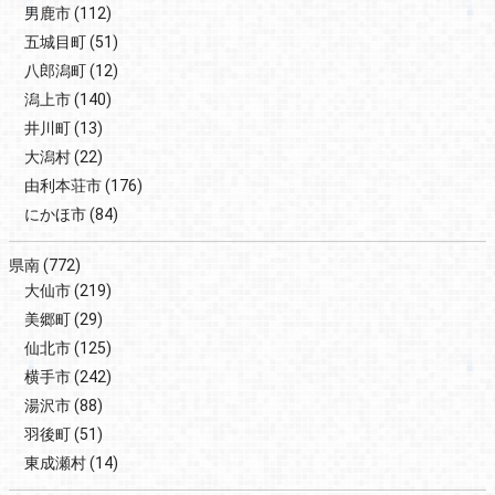
男鹿市
(112)
五城目町
(51)
八郎潟町
(12)
潟上市
(140)
井川町
(13)
大潟村
(22)
由利本荘市
(176)
にかほ市
(84)
県南
(772)
大仙市
(219)
美郷町
(29)
仙北市
(125)
横手市
(242)
湯沢市
(88)
羽後町
(51)
東成瀬村
(14)