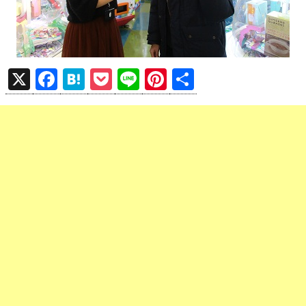
X
F
H
P
Li
Pi
共
a
at
o
n
nt
有
ce
e
ck
e
er
b
n
et
es
o
a
t
o
k