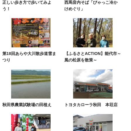
正しい歩き方で歩いてみよ
西馬音内そば「びゃっこ冷か
う！
けめぐり」
第18回あらや大川散歩道雪ま
【ふるさとACTION】能代市～
つり
風の松原を散策～
秋田県農業試験場の田植え
トヨタカローラ秋田 本荘店