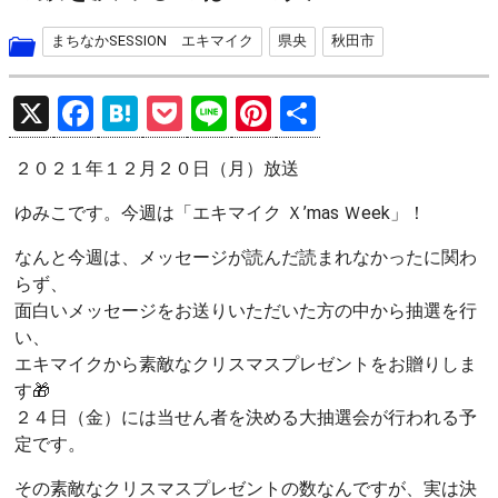
まちなかSESSION エキマイク
県央
秋田市
X
F
H
P
Li
Pi
共
a
at
o
n
nt
有
２０２１年１２月２０日（月）放送
ce
e
ck
e
er
b
n
et
es
ゆみこです。今週は「エキマイク Ｘ’mas Ｗeek」！
o
a
t
なんと今週は、メッセージが読んだ読まれなかったに関わ
o
らず、
面白いメッセージをお送りいただいた方の中から抽選を行
k
い、
エキマイクから素敵なクリスマスプレゼントをお贈りしま
す🎁
２４日（金）には当せん者を決める大抽選会が行われる予
定です。
その素敵なクリスマスプレゼントの数なんですが、実は決