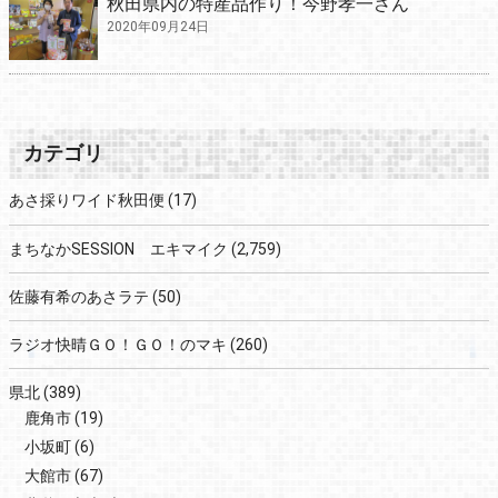
秋田県内の特産品作り！今野孝一さん
2020年09月24日
カテゴリ
あさ採りワイド秋田便
(17)
まちなかSESSION エキマイク
(2,759)
佐藤有希のあさラテ
(50)
ラジオ快晴ＧＯ！ＧＯ！のマキ
(260)
県北
(389)
鹿角市
(19)
小坂町
(6)
大館市
(67)