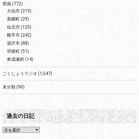
県南
(772)
大仙市
(219)
美郷町
(29)
仙北市
(125)
横手市
(242)
湯沢市
(88)
羽後町
(51)
東成瀬村
(14)
ごくじょうラジオ
(1,547)
未分類
(90)
過去の日記