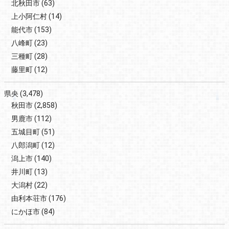
北秋田市
(63)
上小阿仁村
(14)
能代市
(153)
八峰町
(23)
三種町
(28)
藤里町
(12)
県央
(3,478)
秋田市
(2,858)
男鹿市
(112)
五城目町
(51)
八郎潟町
(12)
潟上市
(140)
井川町
(13)
大潟村
(22)
由利本荘市
(176)
にかほ市
(84)