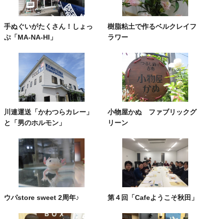
手ぬぐいがたくさん！しょっ
樹脂粘土で作るベルクレイフ
ぷ「MA‐NA‐HI」
ラワー
川連運送「かわつらカレー」
小物屋かぬ ファブリックグ
と「男のホルモン」
リーン
ウパstore sweet 2周年♪
第４回「Cafeようこそ秋田」