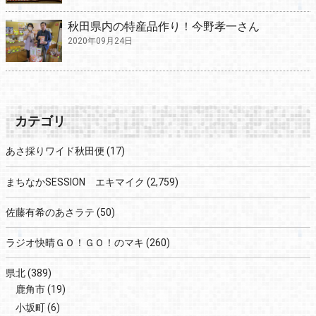
秋田県内の特産品作り！今野孝一さん
2020年09月24日
カテゴリ
あさ採りワイド秋田便
(17)
まちなかSESSION エキマイク
(2,759)
佐藤有希のあさラテ
(50)
ラジオ快晴ＧＯ！ＧＯ！のマキ
(260)
県北
(389)
鹿角市
(19)
小坂町
(6)