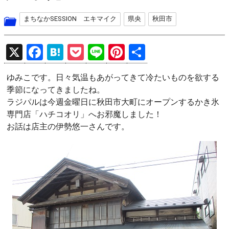
まちなかSESSION エキマイク
県央
秋田市
X
F
H
P
Li
Pi
共
a
at
o
n
nt
有
ゆみこです。日々気温もあがってきて冷たいものを欲する
ce
e
ck
e
er
季節になってきましたね。
b
n
et
es
ラジパルは今週金曜日に秋田市大町にオープンするかき氷
o
a
t
専門店「ハチコオリ」へお邪魔しました！
お話は店主の伊勢悠一さんです。
o
k