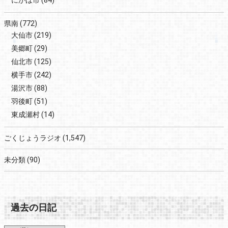
県南
(772)
大仙市
(219)
美郷町
(29)
仙北市
(125)
横手市
(242)
湯沢市
(88)
羽後町
(51)
東成瀬村
(14)
ごくじょうラジオ
(1,547)
未分類
(90)
過去の日記