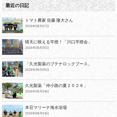
最近の日記
トマト農家 佐藤 隆大さん
2026年08月07日
晴天に映える竿燈！「川口竿燈会」
2026年08月05日
「久光製薬のブテナロックブース」
2026年08月05日
久光製薬「仲小路の夏２０２６」
2026年08月04日
本荘マリーナ海水浴場
2026年08月04日