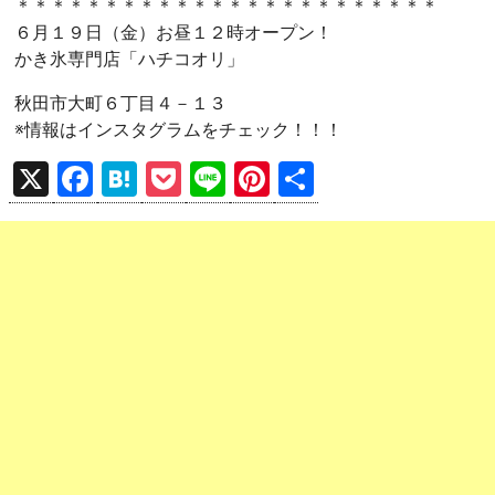
＊＊＊＊＊＊＊＊＊＊＊＊＊＊＊＊＊＊＊＊＊＊＊＊
６月１９日（金）お昼１２時オープン！
かき氷専門店「ハチコオリ」
秋田市大町６丁目４－１３
※情報はインスタグラムをチェック！！！
X
F
H
P
Li
Pi
共
a
at
o
n
nt
有
ce
e
ck
e
er
b
n
et
es
o
a
t
o
k