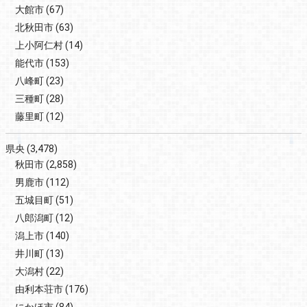
大館市
(67)
北秋田市
(63)
上小阿仁村
(14)
能代市
(153)
八峰町
(23)
三種町
(28)
藤里町
(12)
県央
(3,478)
秋田市
(2,858)
男鹿市
(112)
五城目町
(51)
八郎潟町
(12)
潟上市
(140)
井川町
(13)
大潟村
(22)
由利本荘市
(176)
にかほ市
(84)