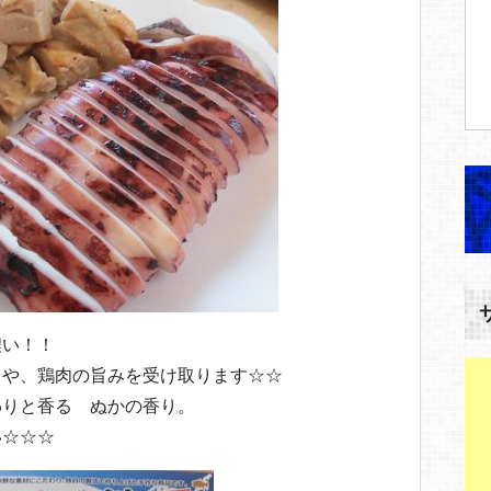
濃い！！
カや、鶏肉の旨みを受け取ります☆☆
わりと香る ぬかの香り。
い☆☆☆