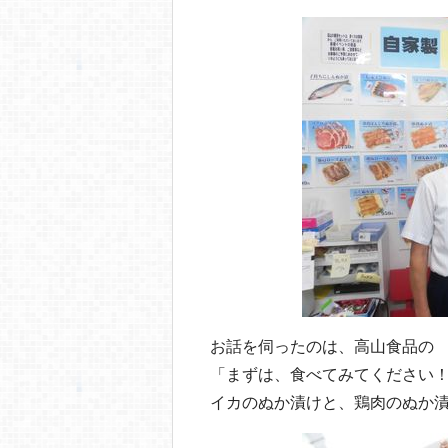
o
o
k
お話を伺ったのは、高山食品の 
「まずは、食べてみてください
イカのぬか漬けと、鶏肉のぬか