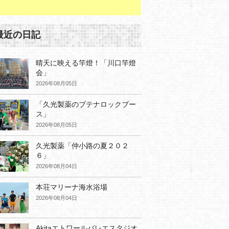
最近の日記
晴天に映える竿燈！「川口竿燈
会」
2026年08月05日
「久光製薬のブテナロックブー
ス」
2026年08月05日
久光製薬「仲小路の夏２０２
６」
2026年08月04日
本荘マリーナ海水浴場
2026年08月04日
Akitaエトワールバレエスタジオ