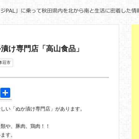
か漬け専門店「高山食品」
本荘市
Pi
共
nt
有
珍しい「ぬか漬け専門店」があります。
er
e
介類や、豚肉、鶏肉！！
st
います。