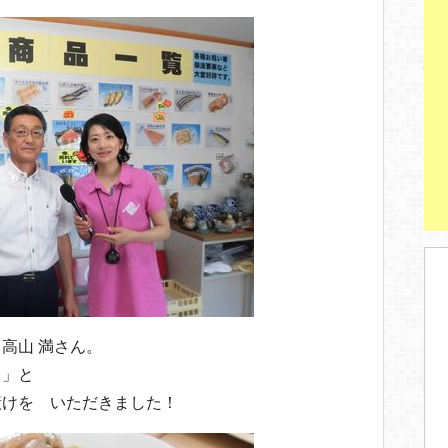
高山 満さん。
！」と
漬けを いただきました！