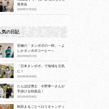
発表会
2026年07月31日
人気の日記
至極の「タンポポの一杯」～よ
しかタンポポコーヒー～
2021年06月17日
「日本タンポポ」で地域を元気
に！
2020年06月04日
たんぽぽ博士 今野孝一さんが
手掛ける特産品！
2021年05月06日
秋田まるごとペロリキャンディ