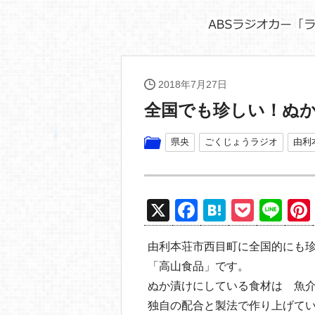
2018年7月27日
全国でも珍しい！ぬ
県央
ごくじょうラジオ
由利
X
F
H
P
Li
a
at
o
n
由利本荘市西目町に全国的にも
c
e
ck
e
「高山食品」です。
e
n
et
ぬか漬けにしている食材は 魚
b
a
独自の配合と製法で作り上げて