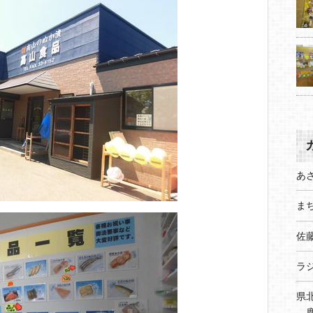
あ
まち
佐
ラ
県