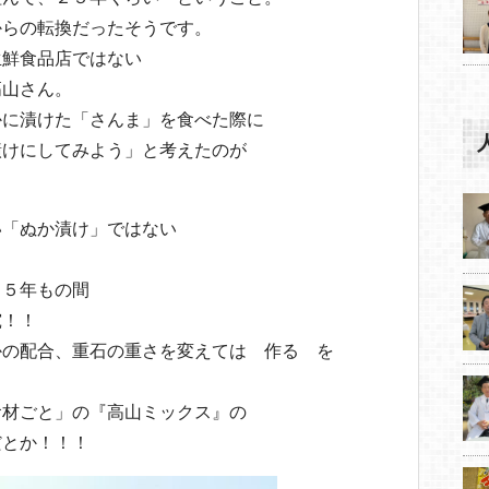
からの転換だったそうです。
生鮮食品店ではない
高山さん。
かに漬けた「さんま」を食べた際に
漬けにしてみよう」と考えたのが
い「ぬか漬け」ではない
」
、５年もの間
究！！
かの配合、重石の重さを変えては 作る を
食材ごと」の『高山ミックス』の
だとか！！！