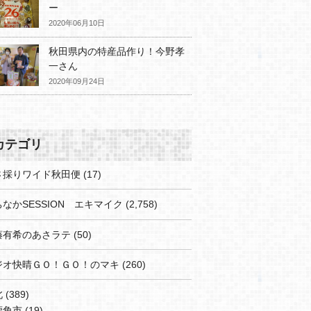
ー
2020年06月10日
秋田県内の特産品作り！今野孝
一さん
2020年09月24日
カテゴリ
さ採りワイド秋田便
(17)
なかSESSION エキマイク
(2,758)
藤有希のあさラテ
(50)
ジオ快晴ＧＯ！ＧＯ！のマキ
(260)
北
(389)
鹿角市
(19)