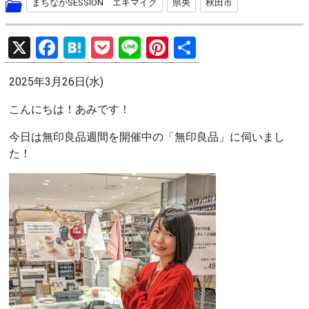
まちなかSESSION エキマイク
県央
秋田市
X
F
H
P
Li
Pi
共
a
at
o
n
nt
有
2025年3月26日(水)
ce
e
ck
e
er
b
n
et
es
こんにちは！あみです！
o
a
t
今日は無印良品週間を開催中の「無印良品」に伺いまし
o
た！
k