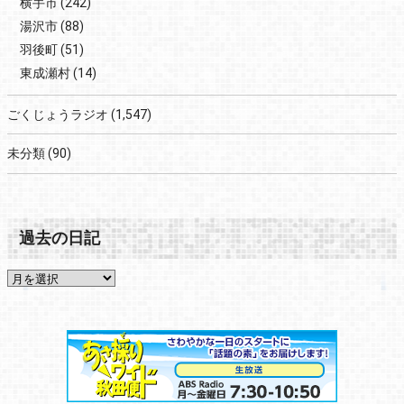
横手市
(242)
湯沢市
(88)
羽後町
(51)
東成瀬村
(14)
ごくじょうラジオ
(1,547)
未分類
(90)
過去の日記