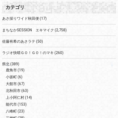
カテゴリ
あさ採りワイド秋田便
(17)
まちなかSESSION エキマイク
(2,758)
佐藤有希のあさラテ
(50)
ラジオ快晴ＧＯ！ＧＯ！のマキ
(260)
県北
(389)
鹿角市
(19)
小坂町
(6)
大館市
(67)
北秋田市
(63)
上小阿仁村
(14)
能代市
(153)
八峰町
(23)