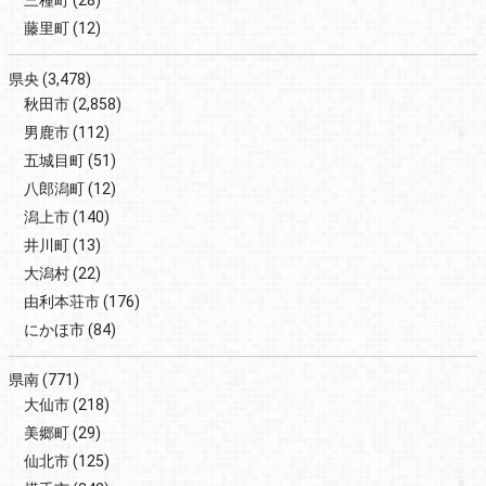
三種町
(28)
藤里町
(12)
県央
(3,478)
秋田市
(2,858)
男鹿市
(112)
五城目町
(51)
八郎潟町
(12)
潟上市
(140)
井川町
(13)
大潟村
(22)
由利本荘市
(176)
にかほ市
(84)
県南
(771)
大仙市
(218)
美郷町
(29)
仙北市
(125)