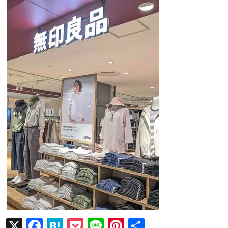
X
F
H
P
Li
Pi
共