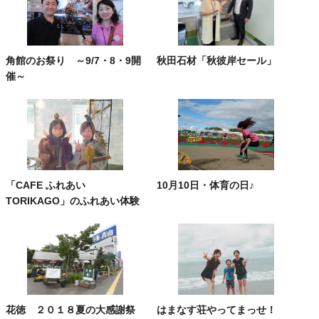
角館のお祭り ～9/7・8・9開
秋田石材「秋彼岸セール」
催～
「CAFE ふれあい
10月10日・体育の日♪
TORIKAGO」のふれあい体験
花徳 ２０１８夏の大感謝祭
はまなす荘やってまっせ！