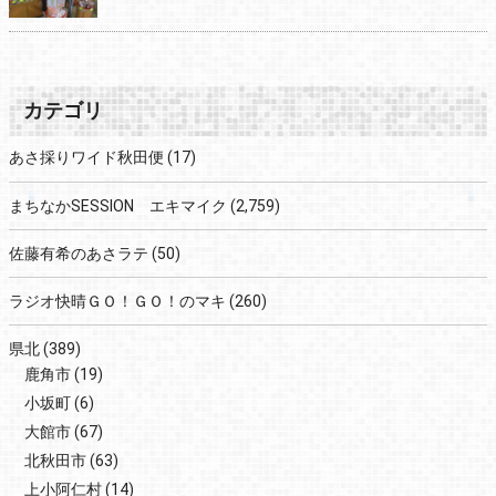
カテゴリ
あさ採りワイド秋田便
(17)
まちなかSESSION エキマイク
(2,759)
佐藤有希のあさラテ
(50)
ラジオ快晴ＧＯ！ＧＯ！のマキ
(260)
県北
(389)
鹿角市
(19)
小坂町
(6)
大館市
(67)
北秋田市
(63)
上小阿仁村
(14)