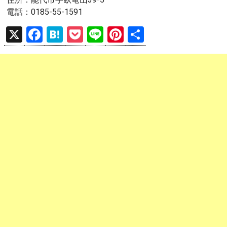
電話：0185-55-1591
X
F
H
P
Li
Pi
共
a
at
o
n
nt
有
ce
e
ck
e
er
b
n
et
es
o
a
t
o
k