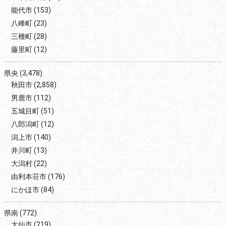
能代市
(153)
八峰町
(23)
三種町
(28)
藤里町
(12)
県央
(3,478)
秋田市
(2,858)
男鹿市
(112)
五城目町
(51)
八郎潟町
(12)
潟上市
(140)
井川町
(13)
大潟村
(22)
由利本荘市
(176)
にかほ市
(84)
県南
(772)
大仙市
(219)