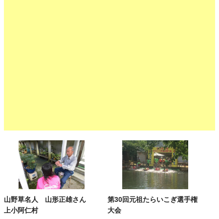
山野草名人 山形正雄さん
第30回元祖たらいこぎ選手権
上小阿仁村
大会