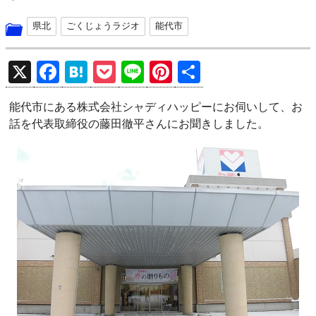
県北
ごくじょうラジオ
能代市
X
F
H
P
Li
Pi
共
a
at
o
n
nt
有
能代市にある株式会社シャディハッピーにお伺いして、お
ce
e
ck
e
er
話を代表取締役の藤田徹平さんにお聞きしました。
b
n
et
es
o
a
t
o
k