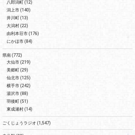
八郎潟町
(12)
潟上市
(140)
井川町
(13)
大潟村
(22)
由利本荘市
(176)
にかほ市
(84)
県南
(772)
大仙市
(219)
美郷町
(29)
仙北市
(125)
横手市
(242)
湯沢市
(88)
羽後町
(51)
東成瀬村
(14)
ごくじょうラジオ
(1,547)