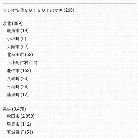
ラジオ快晴ＧＯ！ＧＯ！のマキ
(260)
県北
(389)
鹿角市
(19)
小坂町
(6)
大館市
(67)
北秋田市
(63)
上小阿仁村
(14)
能代市
(153)
八峰町
(23)
三種町
(28)
藤里町
(12)
県央
(3,478)
秋田市
(2,858)
男鹿市
(112)
五城目町
(51)