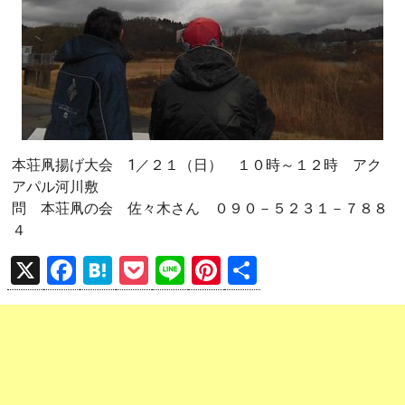
本荘凧揚げ大会 1／２１（日） １０時～１２時 アク
アパル河川敷
問 本荘凧の会 佐々木さん ０９０－５２３１－７８８
４
X
F
H
P
Li
Pi
共
a
at
o
n
nt
有
ce
e
ck
e
er
b
n
et
es
o
a
t