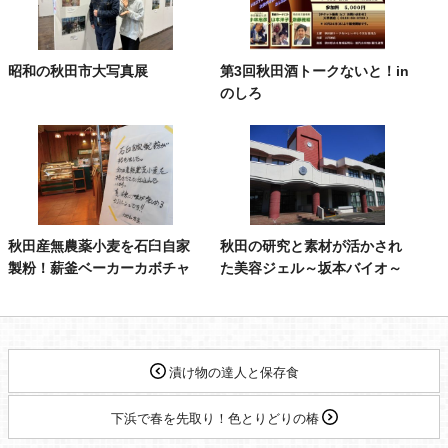
昭和の秋田市大写真展
第3回秋田酒トークないと！in
のしろ
秋田産無農薬小麦を石臼自家
秋田の研究と素材が活かされ
製粉！薪釜ベーカーカボチャ
た美容ジェル～坂本バイオ～
漬け物の達人と保存食
下浜で春を先取り！色とりどりの椿