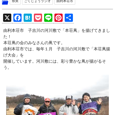
県央
ごくじょうラジオ
由利本荘市
X
F
H
P
Li
Pi
共
a
at
o
n
nt
有
由利本荘市 子吉川の河川敷で「本荘凧」を揚げてきまし
ce
e
ck
e
er
た！
b
n
et
es
本荘凧の会のみなさんの凧です。
o
a
t
由利本荘市では、毎年１月 子吉川の河川敷で「本荘凧揚
げ大会」を
o
開催しています。河川敷には、彩り豊かな凧が揚がるそ
k
う。