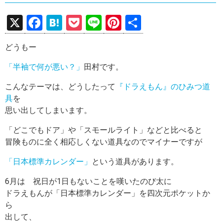
X
F
H
P
Li
Pi
共
a
at
o
n
nt
有
どうもー
ce
e
ck
e
er
b
n
et
es
「半袖で何が悪い？」
田村です。
o
a
t
こんなテーマは、どうしたって
『ドラえもん』のひみつ道
o
具
を
思い出してしまいます。
k
「どこでもドア」や「スモールライト」などと比べると
冒険ものに全く相応しくない道具なのでマイナーですが
「日本標準カレンダー」
という道具があります。
6月は 祝日が1日もないことを嘆いたのび太に
ドラえもんが「日本標準カレンダー」を四次元ポケットか
ら
出して、