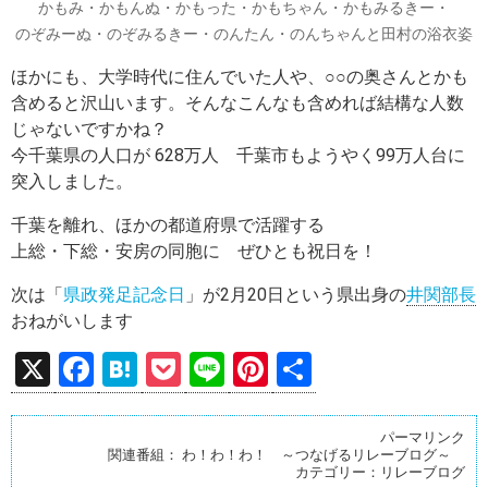
かもみ・かもんぬ・かもった・かもちゃん・かもみるきー・
のぞみーぬ・のぞみるきー・のんたん・のんちゃんと田村の浴衣姿
ほかにも、大学時代に住んでいた人や、○○の奥さんとかも
含めると沢山います。そんなこんなも含めれば結構な人数
じゃないですかね？
今千葉県の人口が 628万人 千葉市もようやく99万人台に
突入しました。
千葉を離れ、ほかの都道府県で活躍する
上総・下総・安房の同胞に ぜひとも祝日を！
次は「
県政発足記念日
」が2月20日という県出身の
井関部長
おねがいします
X
F
H
P
Li
Pi
共
a
at
o
n
nt
有
ce
e
ck
e
er
パーマリンク
関連番組：
わ！わ！わ！ ～つなげるリレーブログ～
b
n
et
es
カテゴリー：
リレーブログ