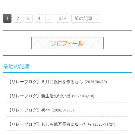
o
a
t
o
1
2
3
4
…
314
前の記事 →
k
最近の記事
【リレーブログ】６月に祝日を作るなら
(2026/06/29)
【リレーブログ】新生活の思い出
(2026/04/10)
【リレーブログ】初○○
(2026/01/30)
【リレーブログ】もしも億万長者になったら
(2025/11/21)