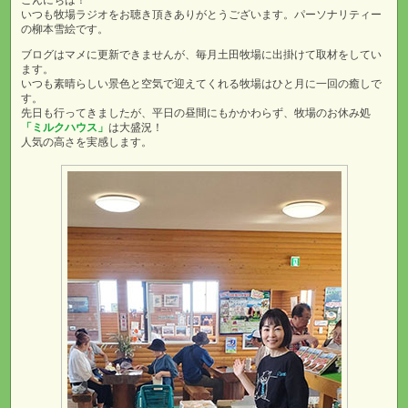
こんにちは！
いつも牧場ラジオをお聴き頂きありがとうございます。パーソナリティー
の柳本雪絵です。
ブログはマメに更新できませんが、毎月土田牧場に出掛けて取材をしてい
ます。
いつも素晴らしい景色と空気で迎えてくれる牧場はひと月に一回の癒しで
す。
先日も行ってきましたが、平日の昼間にもかかわらず、牧場のお休み処
「ミルクハウス」
は大盛況！
人気の高さを実感します。