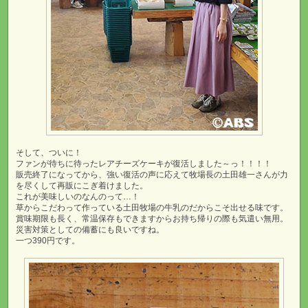
そして、ついに！
ファンが待ちに待ったレアチーズケーキが復活しました～っ！！！！
販売終了になってから、強い復活の声に応えて牧場長の土田雄一さんが力
を尽くして再販にこぎ着けました。
これが美味しいのなんのって…！
草からこだわって作っている土田牧場の牛乳のだからこそ出せる味です。
賞味期限も長く、常温保存もできますからお持ち帰りの際も気遣い無用。
災害対策としての備蓄にも良いですね。
一つ390円です。