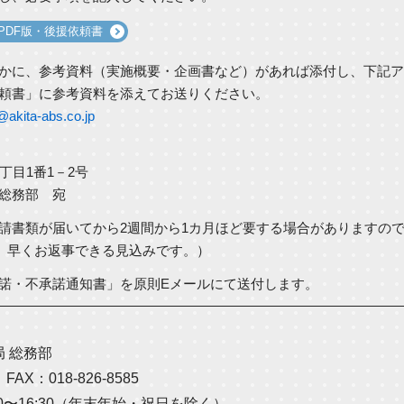
PDF版・後援依頼書
かに、参考資料（実施概要・企画書など）があれば添付し、下記ア
頼書」に参考資料を添えてお送りください。
akita-abs.co.jp
七丁目1番1－2号
 総務部 宛
請書類が届いてから2週間から1カ月ほど要する場合がありますの
、早くお返事できる見込みです。）
諾・不承諾通知書」を原則Eメールにて送付します。
局 総務部
3
FAX：018-826-8585
0〜16:30（年末年始・祝日を除く）