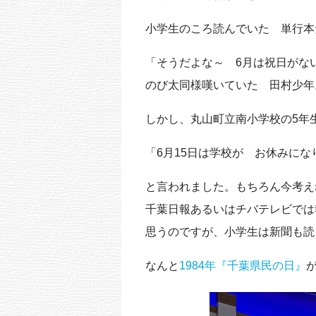
小学生のころ読んでいた 単行本
「そうだよな～ 6月は祝日がな
のび太同様嘆いていた 田村少年
しかし、丸山町立南小学校の5年
「6月15日は学校が お休みにな
と言われました。もちろん今考え
千葉日報あるいはチバテレビでは
思うのですが、小学生は新聞も読
なんと
1984年『千葉県民の日』