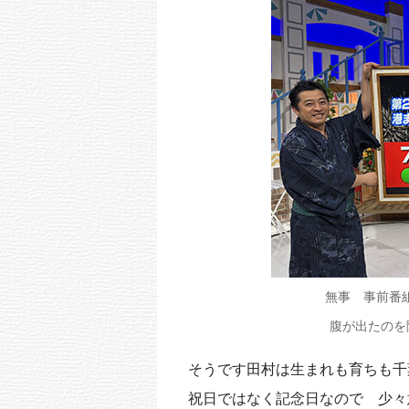
無事 事前番
腹が出たのを
そうです田村は生まれも育ちも千
祝日ではなく記念日なので 少々