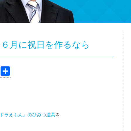
】６月に祝日を作るなら
Pi
共
nt
有
er
e
st
ドラえもん』のひみつ道具
を