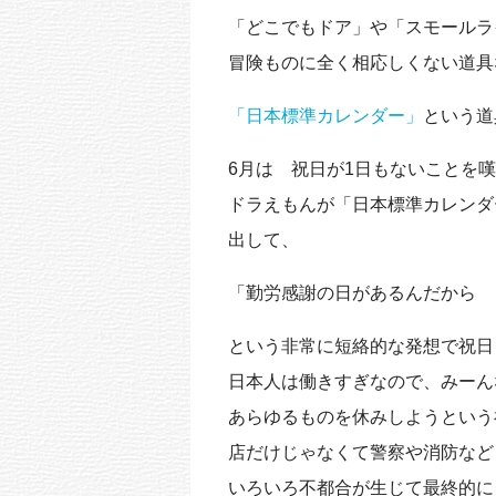
k
「どこでもドア」や「スモールラ
冒険ものに全く相応しくない道具
「日本標準カレンダー」
という道
6月は 祝日が1日もないことを
ドラえもんが「日本標準カレンダ
出して、
「勤労感謝の日があるんだから
という非常に短絡的な発想で祝日
日本人は働きすぎなので、みーん
あらゆるものを休みしようという
店だけじゃなくて警察や消防など
いろいろ不都合が生じて最終的に