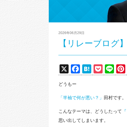
2026年06月29日
【リレーブログ
X
F
H
P
Li
a
at
o
n
どうもー
c
e
ck
e
e
n
et
「半袖で何が悪い？」
田村です。
b
a
こんなテーマは、どうしたって
『
o
思い出してしまいます。
o