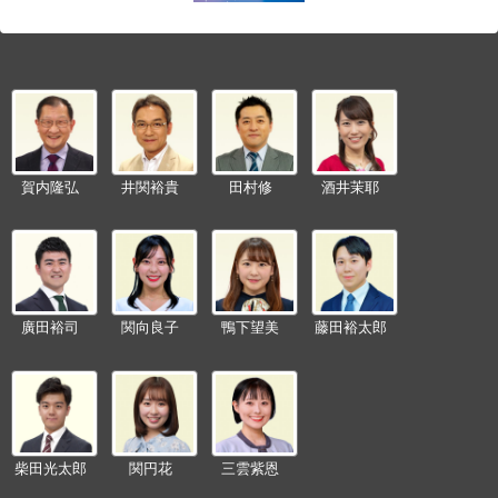
賀内隆弘
井関裕貴
田村修
酒井茉耶
廣田裕司
関向良子
鴨下望美
藤田裕太郎
柴田光太郎
関円花
三雲紫恩