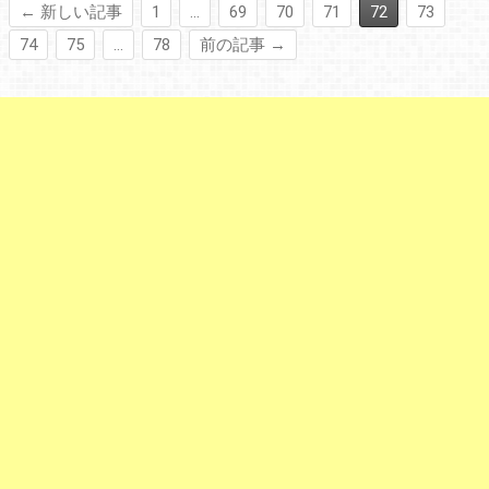
← 新しい記事
1
…
69
70
71
72
73
74
75
…
78
前の記事 →