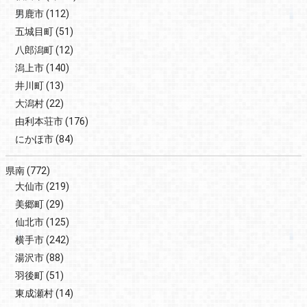
男鹿市
(112)
五城目町
(51)
八郎潟町
(12)
潟上市
(140)
井川町
(13)
大潟村
(22)
由利本荘市
(176)
にかほ市
(84)
県南
(772)
大仙市
(219)
美郷町
(29)
仙北市
(125)
横手市
(242)
湯沢市
(88)
羽後町
(51)
東成瀬村
(14)