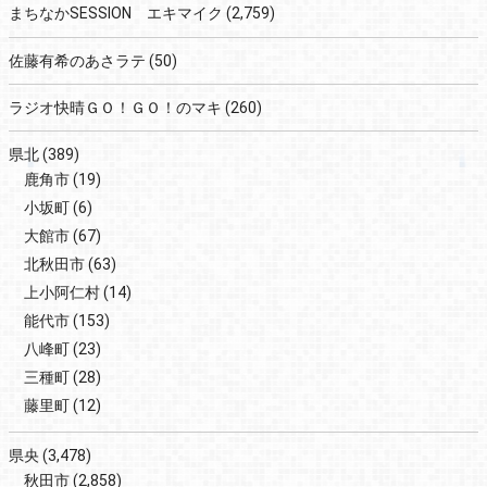
まちなかSESSION エキマイク
(2,759)
佐藤有希のあさラテ
(50)
ラジオ快晴ＧＯ！ＧＯ！のマキ
(260)
県北
(389)
鹿角市
(19)
小坂町
(6)
大館市
(67)
北秋田市
(63)
上小阿仁村
(14)
能代市
(153)
八峰町
(23)
三種町
(28)
藤里町
(12)
県央
(3,478)
秋田市
(2,858)